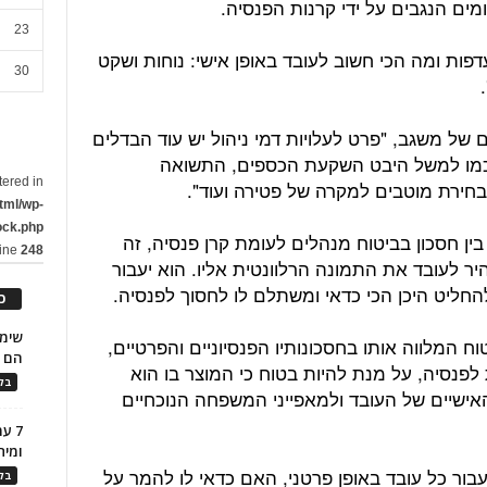
ים הנגבים על ידי קרנות הפנסיה.
23
ות ומה הכי חשוב לעובד באופן אישי: נוחות ושקט
30
 של משגב, "פרט לעלויות דמי ניהול יש עוד הבדלים
, כמו למשל היבט השקעת הכספים, התשואה
tered in
חירת מוטבים למקרה של פטירה ועוד".
tml/wp-
ock.php
ן חסכון בביטוח מנהלים לעומת קרן פנסיה, זה
line
248
יר לעובד את התמונה הרלוונטית אליו. הוא יעבור
החליט היכן הכי כדאי ומשתלם לו לחסוך לפנסיה.
כ
ח המלווה אותו בחסכונותיו הפנסיוניים והפרטיים,
הם ל
לפנסיה, על מנת להיות בטוח כי המוצר בו הוא
בלו
אישיים של העובד ולמאפייני המשפחה הנוכחיים
7 ע
ומית
בור כל עובד באופן פרטני, האם כדאי לו להמר על
בלו