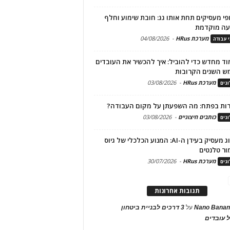
פי מעסיקים תחת אותו גג: חובת שימוע וחלף
עה מוקדמת
מערכת HRus
-
04/08/2026
י עבודה
ד מחדש כדי להוביל: איך להכשיר את העובדים
ש השנים הקרובות
מערכת HRus
-
03/08/2026
גים
ות בפתח: מה השפעתן על מקום העבודה?
כותבים חיצוניים
-
03/08/2026
גים
מיתוג מעסיק בעידן ה-AI: המנוע הכלכלי של גיוס
ור טלנטים
מערכת HRus
-
30/07/2026
גים
תגובות אחרונות
Nano Banan
על
3 דרכים לבניית ביטחון
 עובדים