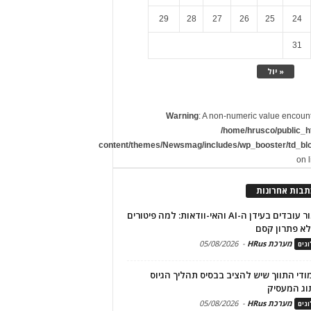
29
28
27
26
25
24
31
« יול
Warning
: A non-numeric value encoun
/home/hrusco/public_h
content/themes/Newsmag/includes/wp_booster/td_bl
on 
תבות אחרונות
שימור עובדים בעידן ה-AI והאי-וודאות: למה פיטורים
א פתרון קסם
מערכת HRus
-
05/08/2026
גים
מודי התווך שיש להציב בבסיס תהליך הגיוס
וג המעסיק
מערכת HRus
-
05/08/2026
גים