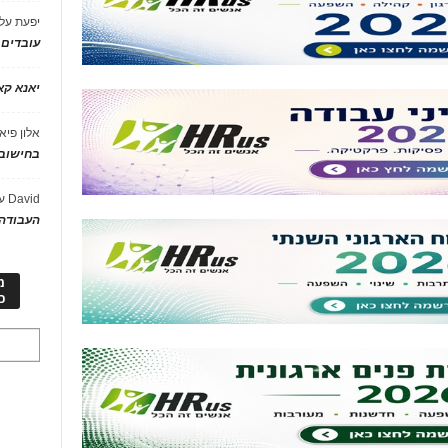
יפעת
על
עובדים
יאנא ק
אלון פיא
בחישוב 
David
ע
העבודה 
מ
כ