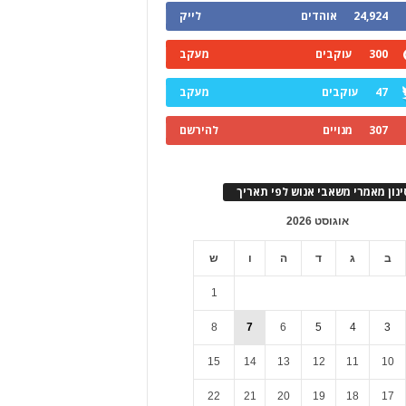
24,924
אוהדים
לייק
300
עוקבים
מעקב
47
עוקבים
מעקב
307
מנויים
להירשם
ינון מאמרי משאבי אנוש לפי תאריך
אוגוסט 2026
ב
ג
ד
ה
ו
ש
1
8
7
6
5
4
3
15
14
13
12
11
10
22
21
20
19
18
17