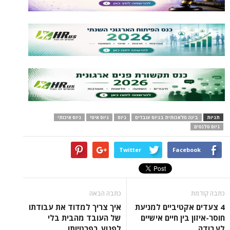
תגיות
בינה מלאכותית בגיוס עובדים
גיוס
גיוס איטי
גיוס איכותי
גיוס טלנטים
Twitter
Facebook
כתבה קודמת
כתבה הבאה
4 צעדים אקטיביים למניעת
איך צריך למדוד את עבודתו
חוסר-איזון בין חיים אישיים
של העובד מהבית בלי
לעבודה
לפגוע בפרטיותו