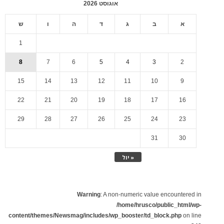
אוגוסט 2026
א
ב
ג
ד
ה
ו
ש
1
8
7
6
5
4
3
2
15
14
13
12
11
10
9
22
21
20
19
18
17
16
29
28
27
26
25
24
23
31
30
« יול
Warning
: A non-numeric value encountered in
/home/hrusco/public_html/wp-
content/themes/Newsmag/includes/wp_booster/td_block.php
on line