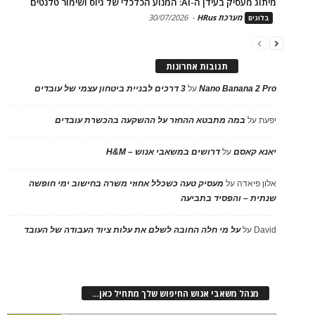
מיתוג מעסיק בעידן ה-AI: המנוע הכלכלי של גיוס ושימור טלנטים
מערכת HRus
-
30/07/2026
בלוגים
תגובות אחרונות
Nano Banana 2 Pro
על
3 דרכים לבניית ביטחון עצמי של עובדים
יפעת
על
במה מתבטא ההחזר על ההשקעה בהכשרת עובדים
יאנא קאסם
על
דרושים במשאבי אנוש – H&M
אלון פיאדה
על
מעסיק טעה כשכלל אחוזי משרה בחישוב ימי חופשה
שנתית – והפסיד בתביעה
David
על
על מי חלה החובה לשלם את עלות ציוד העבודה של העובד
מנהל משאבי אנוש החיפוש שלך מתחיל כאן…