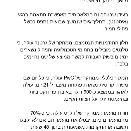
מיושן, ביורוקרטי ואיטי.
בעידן שבו הבינה המלאכותית מאפשרת התאמה ברגע
(איסטנט), תהליך גיוס שנמשך שבועות נתפס ככשל
ניהולי חמור.
חלון ההזדמנויות הצטמצם: ממחקר של גרטנר עולה, כי
טלנטים מובילים בתחומי הטכנולוגיה והניהול נשארים
זמינים בשוק העבודה למשך ממוצע של שמונה ימים
בלבד.
הנזק הכלכלי: ממחקר של PwC עולה, כי כל יום שבו
משרה קריטית נשארת פתוחה מעבר ל-21 יום, עולה
לארגון בממוצע כ-900 דולר באובדן פרודוקטיביות
ובהעמסת יתר על הצוות הקיים.
חווית מועמד: ממחקר של דלויט עולה, כי כ-70%
מהמועמדים כיום, יבטלו את מועמדותם אם לא יקבלו
תשובה או התקדמות משמעותית בתוך 48 שעות