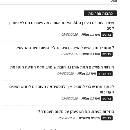
248
כתבות אחרונות
שימור עובדים בעידן ה-AI והאי-וודאות: למה פיטורים הם לא פתרון
קסם
מערכת HRus
-
05/08/2026
בלוגים
7 עמודי התווך שיש להציב בבסיס תהליך הגיוס ומיתוג המעסיק
מערכת HRus
-
05/08/2026
בלוגים
חילופי מעסיקים תחת אותו גג: חובת שימוע וחלף הודעה מוקדמת
מערכת HRus
-
04/08/2026
דיני עבודה
ללמוד מחדש כדי להוביל: איך להכשיר את העובדים לחמש השנים
הקרובות
מערכת HRus
-
03/08/2026
בלוגים
בחירות בפתח: מה השפעתן על מקום העבודה?
כותבים חיצוניים
-
03/08/2026
בלוגים