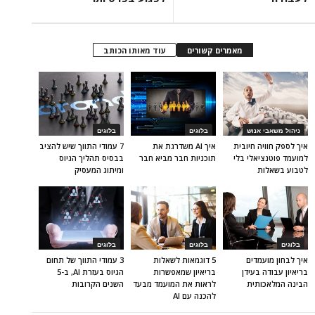
מאמרים קשורים
עוד מאותו הכותב
ניהול משאבי אנוש
בלוגים
בלוגים
איך לספק חוויה חיובית
איך AI משדרגת את
7 עמודי התווך שיש להציב
למועמד פוטנציאלי בלי
תוכניות חבר מביא חבר
בבסיס תהליך הגיוס
לטבוע בשאלות
ומיתוג המעסיק
בלוגים
בלוגים
בלוגים
איך לבחון מועמדים
5 דוגמאות לשאלות
3 עמודי התווך של תחום
בריאיון עבודה בעידן
בריאיון שמאפשרות
הגיוס בעזרת AI, ב-5
הבינה המלאכותית
לראות את המועמד מבעד
השנים הקרובות
להכנה עם AI