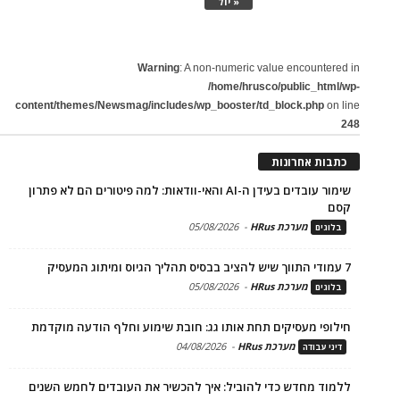
« יול
Warning
: A non-numeric value encountered in
/home/hrusco/public_html/wp-
content/themes/Newsmag/includes/wp_booster/td_block.php
on line
248
כתבות אחרונות
שימור עובדים בעידן ה-AI והאי-וודאות: למה פיטורים הם לא פתרון
קסם
מערכת HRus
-
05/08/2026
בלוגים
7 עמודי התווך שיש להציב בבסיס תהליך הגיוס ומיתוג המעסיק
מערכת HRus
-
05/08/2026
בלוגים
חילופי מעסיקים תחת אותו גג: חובת שימוע וחלף הודעה מוקדמת
מערכת HRus
-
04/08/2026
דיני עבודה
ללמוד מחדש כדי להוביל: איך להכשיר את העובדים לחמש השנים