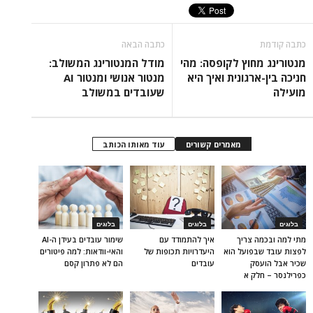
כתבה קודמת
כתבה הבאה
מנטורינג מחוץ לקופסה: מהי
מודל המנטורינג המשולב:
חניכה בין-ארגונית ואיך היא
מנטור אנושי ומנטור AI
מועילה
שעובדים במשולב
מאמרים קשורים
עוד מאותו הכותב
בלוגים
בלוגים
בלוגים
מתי למה ובכמה צריך
איך להתמודד עם
שימור עובדים בעידן ה-AI
לפצות עובד שבפועל הוא
היעדרויות תכופות של
והאי-וודאות: למה פיטורים
שכיר אבל הועסק
עובדים
הם לא פתרון קסם
כפרילנסר – חלק א