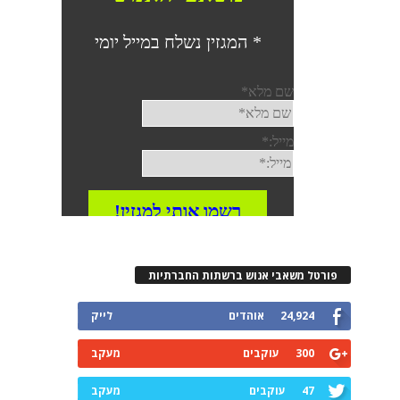
פורטל משאבי אנוש ברשתות החברתיות
24,924
אוהדים
לייק
300
עוקבים
מעקב
47
עוקבים
מעקב