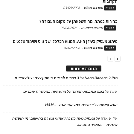
הקרובות
מערכת HRus
-
03/08/2026
בלוגים
בחירות בפתח: מה השפעתן על מקום העבודה?
כותבים חיצוניים
-
03/08/2026
בלוגים
מיתוג מעסיק בעידן ה-AI: המנוע הכלכלי של גיוס ושימור טלנטים
מערכת HRus
-
30/07/2026
בלוגים
תגובות אחרונות
Nano Banana 2 Pro
על
3 דרכים לבניית ביטחון עצמי של עובדים
יפעת
על
במה מתבטא ההחזר על ההשקעה בהכשרת עובדים
יאנא קאסם
על
דרושים במשאבי אנוש – H&M
אלון פיאדה
על
מעסיק טעה כשכלל אחוזי משרה בחישוב ימי חופשה
שנתית – והפסיד בתביעה