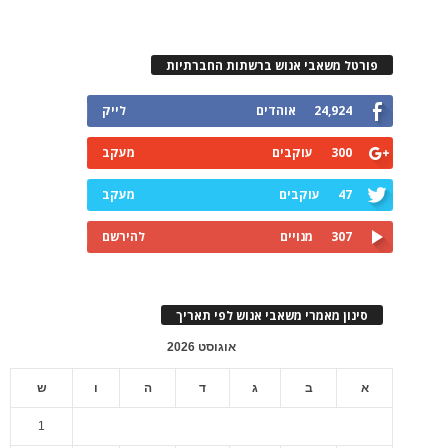
פורטל משאבי אנוש ברשתות החברתיות
24,924
אוהדים
לייק
300
עוקבים
מעקב
47
עוקבים
מעקב
307
מנויים
להירשם
סינון מאמרי משאבי אנוש לפי תאריך
אוגוסט 2026
א
ב
ג
ד
ה
ו
ש
1