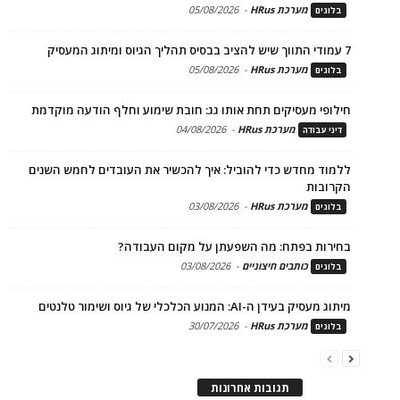
מערכת HRus
-
05/08/2026
בלוגים
7 עמודי התווך שיש להציב בבסיס תהליך הגיוס ומיתוג המעסיק
מערכת HRus
-
05/08/2026
בלוגים
חילופי מעסיקים תחת אותו גג: חובת שימוע וחלף הודעה מוקדמת
מערכת HRus
-
04/08/2026
דיני עבודה
ללמוד מחדש כדי להוביל: איך להכשיר את העובדים לחמש השנים
הקרובות
מערכת HRus
-
03/08/2026
בלוגים
בחירות בפתח: מה השפעתן על מקום העבודה?
כותבים חיצוניים
-
03/08/2026
בלוגים
מיתוג מעסיק בעידן ה-AI: המנוע הכלכלי של גיוס ושימור טלנטים
מערכת HRus
-
30/07/2026
בלוגים
תגובות אחרונות