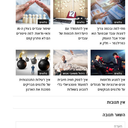
בלוגים
בלוגים
בלוגים
מתי למה ובכמה צריך
איך להתמודד עם
שימור עובדים בעידן ה-AI
לפצות עובד שבפועל הוא
היעדרויות תכופות של
והאי-וודאות: למה פיטורים
שכיר אבל הועסק
עובדים
הם לא פתרון קסם
כפרילנסר – חלק א
בלוגים
ניהול משאבי אנוש
בלוגים
איך למנוע מלחמות
איך לספק חוויה חיובית
איך רעילות התנהגותית
פנים-ארגוניות של מנהלים
למועמד פוטנציאלי בלי
של טלנטים מבריקים
על טלנטים מבוקשים
לטבוע בשאלות
מסכנת את הארגון
אין תגובות
השאר תגובה