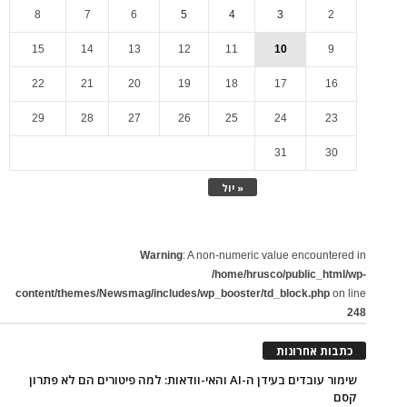
8
7
6
5
4
3
2
15
14
13
12
11
10
9
22
21
20
19
18
17
16
29
28
27
26
25
24
23
31
30
« יול
Warning
: A non-numeric value encountered in
/home/hrusco/public_html/wp-
content/themes/Newsmag/includes/wp_booster/td_block.php
on line
248
כתבות אחרונות
שימור עובדים בעידן ה-AI והאי-וודאות: למה פיטורים הם לא פתרון
קסם