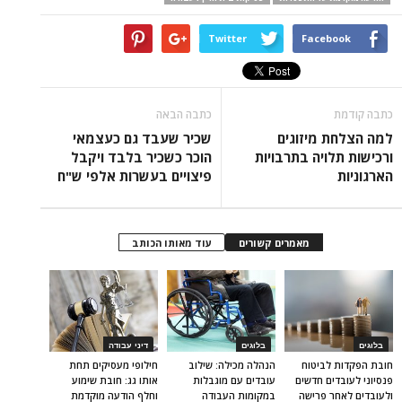
Twitter
Facebook
כתבה קודמת
כתבה הבאה
למה הצלחת מיזוגים
שכיר שעבד גם כעצמאי
ורכישות תלויה בתרבויות
הוכר כשכיר בלבד ויקבל
הארגוניות
פיצויים בעשרות אלפי ש"ח
מאמרים קשורים
עוד מאותו הכותב
בלוגים
בלוגים
דיני עבודה
חובת הפקדות לביטוח
הנהלה מכילה: שילוב
חילופי מעסיקים תחת
פנסיוני לעובדים חדשים
עובדים עם מוגבלות
אותו גג: חובת שימוע
ולעובדים לאחר פרישה
במקומות העבודה
וחלף הודעה מוקדמת