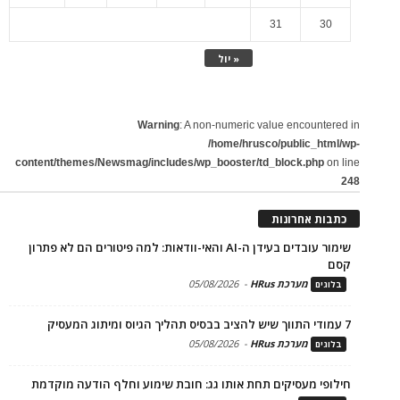
31
30
« יול
Warning
: A non-numeric value encountered in
/home/hrusco/public_html/wp-
content/themes/Newsmag/includes/wp_booster/td_block.php
on line
248
כתבות אחרונות
שימור עובדים בעידן ה-AI והאי-וודאות: למה פיטורים הם לא פתרון
קסם
מערכת HRus
-
05/08/2026
בלוגים
7 עמודי התווך שיש להציב בבסיס תהליך הגיוס ומיתוג המעסיק
מערכת HRus
-
05/08/2026
בלוגים
חילופי מעסיקים תחת אותו גג: חובת שימוע וחלף הודעה מוקדמת