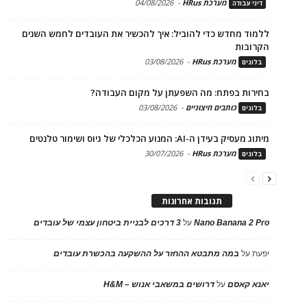
מערכת HRus
-
04/08/2026
דיני עבודה
ללמוד מחדש כדי להוביל: איך להכשיר את העובדים לחמש השנים
הקרובות
מערכת HRus
-
03/08/2026
בלוגים
בחירות בפתח: מה השפעתן על מקום העבודה?
כותבים חיצוניים
-
03/08/2026
בלוגים
מיתוג מעסיק בעידן ה-AI: המנוע הכלכלי של גיוס ושימור טלנטים
מערכת HRus
-
30/07/2026
בלוגים
תגובות אחרונות
Nano Banana 2 Pro
על
3 דרכים לבניית ביטחון עצמי של עובדים
יפעת
על
במה מתבטא ההחזר על ההשקעה בהכשרת עובדים
יאנא קאסם
על
דרושים במשאבי אנוש – H&M