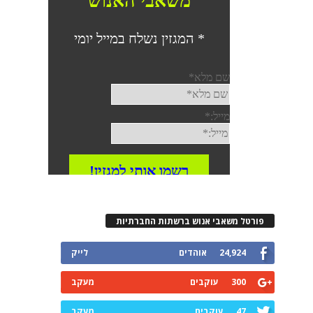
פורטל משאבי אנוש ברשתות החברתיות
24,924
אוהדים
לייק
300
עוקבים
מעקב
47
עוקבים
מעקב