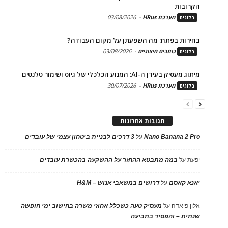
הקרובות
מערכת HRus
-
03/08/2026
בלוגים
בחירות בפתח: מה השפעתן על מקום העבודה?
כותבים חיצוניים
-
03/08/2026
בלוגים
מיתוג מעסיק בעידן ה-AI: המנוע הכלכלי של גיוס ושימור טלנטים
מערכת HRus
-
30/07/2026
בלוגים
תגובות אחרונות
Nano Banana 2 Pro
על
3 דרכים לבניית ביטחון עצמי של עובדים
יפעת
על
במה מתבטא ההחזר על ההשקעה בהכשרת עובדים
יאנא קאסם
על
דרושים במשאבי אנוש – H&M
אלון פיאדה
על
מעסיק טעה כשכלל אחוזי משרה בחישוב ימי חופשה
שנתית – והפסיד בתביעה