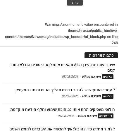
« יול
Warning
: A non-numeric value encountered in
/home/hrusco/public_html/wp-
content/themes/Newsmag/includes/wp_booster/td_block.php
on line
248
כתבות אחרונות
שימור עובדים בעידן ה-AI והאי-וודאות: למה פיטורים הם לא פתרון
קסם
מערכת HRus
-
05/08/2026
בלוגים
7 עמודי התווך שיש להציב בבסיס תהליך הגיוס ומיתוג המעסיק
מערכת HRus
-
05/08/2026
בלוגים
חילופי מעסיקים תחת אותו גג: חובת שימוע וחלף הודעה מוקדמת
מערכת HRus
-
04/08/2026
דיני עבודה
ללמוד מחדש כדי להוביל: איך להכשיר את העובדים לחמש השנים