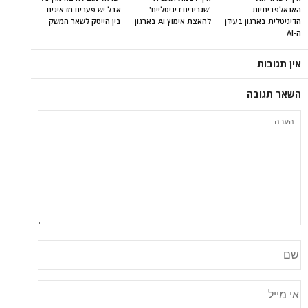
האנאלפביתיוּת
'שגרירים דיגיטליים'
אבל יש פערים מדאיגים
הדיגיטלית בארגון בעידן
להאצת אימוץ AI בארגון
בין הייטק לשאר המשק
ה-AI
אין תגובות
השאר תגובה