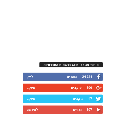
פורטל משאבי אנוש ברשתות החברתיות
24,924
אוהדים
לייק
300
עוקבים
מעקב
47
עוקבים
מעקב
307
מנויים
להירשם