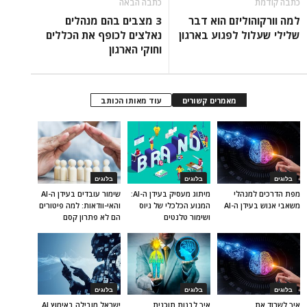
כתבה קודמת
כתבה הבאה
למה וורקוהוליזם הוא דבר
3 מצבים בהם מנהלים
שלילי שעלול לפגוע בארגון
נאלצים לכופף את הכללים
וחוקי הארגון
מאמרים קשורים
עוד מאותו הכותב
בלוגים
בלוגים
בלוגים
מפת הדרכים למנהלי
מיתוג מעסיק בעידן ה-AI:
שימור עובדים בעידן ה-AI
משאבי אנוש בעידן ה-AI
המנוע הכלכלי של גיוס
והאי-וודאות: למה פיטורים
ושימור טלנטים
הם לא פתרון קסם
בלוגים
בלוגים
בלוגים
איך לשרוד את
איך לבנות תוכנית
ישראל מובילה באימוץ AI