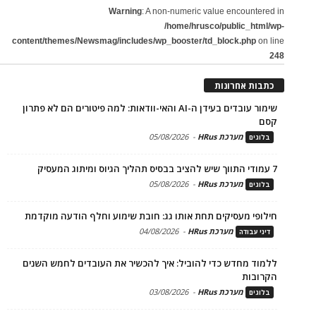
Warning
: A non-numeric value encountered in
/home/hrusco/public_html/wp-
content/themes/Newsmag/includes/wp_booster/td_block.php
on line
248
כתבות אחרונות
שימור עובדים בעידן ה-AI והאי-וודאות: למה פיטורים הם לא פתרון
קסם
מערכת HRus
-
05/08/2026
בלוגים
7 עמודי התווך שיש להציב בבסיס תהליך הגיוס ומיתוג המעסיק
מערכת HRus
-
05/08/2026
בלוגים
חילופי מעסיקים תחת אותו גג: חובת שימוע וחלף הודעה מוקדמת
מערכת HRus
-
04/08/2026
דיני עבודה
ללמוד מחדש כדי להוביל: איך להכשיר את העובדים לחמש השנים
הקרובות
מערכת HRus
-
03/08/2026
בלוגים