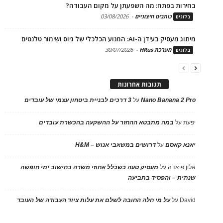
בחירות בפתח: מה השפעתן על מקום העבודה?
כותבים חיצוניים
-
03/08/2026
בלוגים
מיתוג מעסיק בעידן ה-AI: המנוע הכלכלי של גיוס ושימור טלנטים
מערכת HRus
-
30/07/2026
בלוגים
תגובות אחרונות
Nano Banana 2 Pro
על
3 דרכים לבניית ביטחון עצמי של עובדים
יפעת
על
במה מתבטא ההחזר על ההשקעה בהכשרת עובדים
יאנא קאסם
על
דרושים במשאבי אנוש – H&M
אלון פיאדה
על
מעסיק טעה כשכלל אחוזי משרה בחישוב ימי חופשה
שנתית – והפסיד בתביעה
David
על
על מי חלה החובה לשלם את עלות ציוד העבודה של העובד