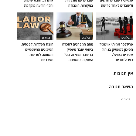
פנסיוני לעובדים חדשים
עובדים עם מוגבלות
אותו גג: חובת שימוע
ולעובדים לאחר פרישה
במקומות העבודה
וחלף הודעה מוקדמת
בלוגים
בלוגים
בלוגים
פרילנסר אמיתי או שכיר:
מהם המבחנים להכרה
חובת הפקדות לפנסיה:
הסיכון למעסיק בניהול
ביחסי עובד מעסיק
הסיכונים המשפטיים
שכירים בפועל,
בדיעבד ומתי זה כולל
והשוואה למדינות
כפרילנסרים
העסקה במשפחה
מערביות
אין תגובות
השאר תגובה