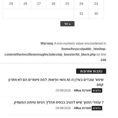
29
28
27
26
25
24
23
31
30
« יול
Warning
: A non-numeric value encountered in
/home/hrusco/public_html/wp-
content/themes/Newsmag/includes/wp_booster/td_block.php
on line
248
כתבות אחרונות
שימור עובדים בעידן ה-AI והאי-וודאות: למה פיטורים הם לא פתרון
קסם
מערכת HRus
-
05/08/2026
בלוגים
7 עמודי התווך שיש להציב בבסיס תהליך הגיוס ומיתוג המעסיק
מערכת HRus
-
05/08/2026
בלוגים