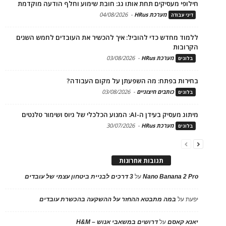
חילופי מעסיקים תחת אותו גג: חובת שימוע וחלף הודעה מוקדמת
מערכת HRus
-
04/08/2026
דיני עבודה
ללמוד מחדש כדי להוביל: איך להכשיר את העובדים לחמש השנים
הקרובות
מערכת HRus
-
03/08/2026
בלוגים
בחירות בפתח: מה השפעתן על מקום העבודה?
כותבים חיצוניים
-
03/08/2026
בלוגים
מיתוג מעסיק בעידן ה-AI: המנוע הכלכלי של גיוס ושימור טלנטים
מערכת HRus
-
30/07/2026
בלוגים
תגובות אחרונות
Nano Banana 2 Pro
על
3 דרכים לבניית ביטחון עצמי של עובדים
יפעת
על
במה מתבטא ההחזר על ההשקעה בהכשרת עובדים
יאנא קאסם
על
דרושים במשאבי אנוש – H&M