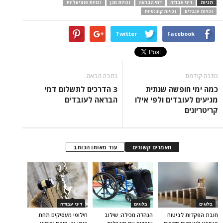
תגיות
דיני עבודה
דמי הבראה
זכויות מגן
זכויות סוציאליות
זכויות עובדים
זכויות קוגנטיות
Twitter
Facebook
כתבה קודמת
כתבה הבאה
כמה ימי חופשה שנתית
3 הדרכים לתשלום דמי
מגיעים לעובדים ולפי אילו
הבראה לעובדים
קריטריונים
מאמרים קשורים
עוד מאותו הכותב
בלוגים
בלוגים
דיני עבודה
חובת הפקדות לביטוח
הנהלה מכילה: שילוב
חילופי מעסיקים תחת