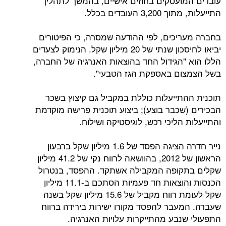
ועסקים בחוזים אישיים, בהמשך לתהליך
העובדים בכלל.
יכים, לפי ההודעה שמסרה, כי הפיטורים
יביאו לחיסכון שנתי של 20 מיליון שקל. הנימוק לצעדים
"הגידול החד בהוצאות האנרגיה של החברה,
ם באספקת הגז הטבעי".
תייעלות כוללת במקביל גם קיצוץ בשכר
שכבר בוצע); ביצוע תוכנית פרישה מוקדמת
הליכי רכש, לוגיסטיקה ושילוח.
נייר חדרה הציגה הפסד של 1.6 מיליון שקל ברבעון
הראשון של 2012, בהוושאה לרווח נקי של 41.2 מיליון
קופה המקבילה אשתקד. ההפסד, בנטרול
הכנסות והוצאות חד פעמיות הסתכם ב-11.1 מיליון
שקל לעומת רווח מקביל של 15.6 מיליון שקל בשנה
עבר להפסד מקורו ישירות בירידה ברווח
נבע מהתייקרות עלויות האנרגיה.