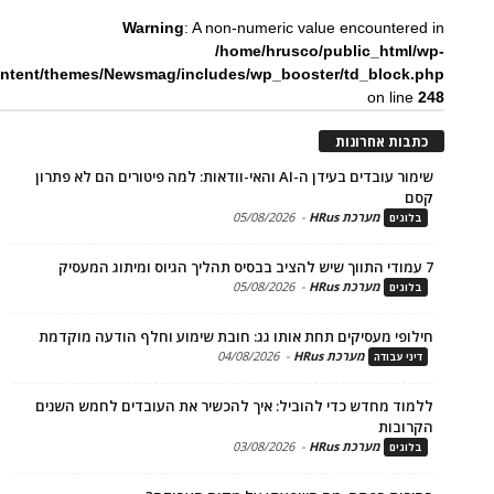
Warning
: A non-numeric value encounte
/home/hrusco/public_htm
content/themes/Newsmag/includes/wp_booster/td_bloc
on li
ת אחרונות
שימור עובדים בעידן ה-AI והאי-וודאות: למה פיטורים הם לא פתרון
מערכת HRus
-
05/08/2026
ים
מערכת HRus
-
05/08/2026
ים
פי מעסיקים תחת אותו גג: חובת שימוע וחלף הודעה מוקדמת
מערכת HRus
-
04/08/2026
 עבודה
ד מחדש כדי להוביל: איך להכשיר את העובדים לחמש השנים
בות
מערכת HRus
-
03/08/2026
ים