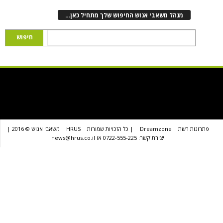
נהל משאבי אנוש החיפוש שלך מתחיל כאן…
שת
Dreamzone
| כל הזכויות שמורות
HRUS
משאבי אנוש © 2016 |
יצירת קשר: 0722-555-225 או news@hrus.co.il