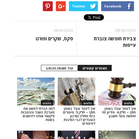
Twitter
Face
כתבה הבאה
שה צוברת
סקס, שקרים ופורנו
מאמרים קשורים
עוד מאותו הכותב
בלוגים
בלוגים
באופן
איך לפטר עובד באופן
למה הכרחי לפשט את
– חלק 4: פידיון ימי
חוקי – חלק 5: פיטורים
מערכת השכר וההטבות
בון
בימי מחלה ועדכון
ולקשור אותה להישגים
העובדים לגבי הסיבות
בשטח
לפיטורים