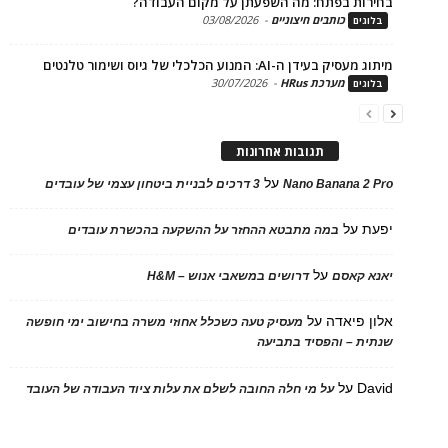
ות בפתח: מה השפעתן על מקום העבודה?
כותבים חיצוניים
-
03/08/2026
ים
בעידן ה-AI: המנוע הכלכלי של גיוס ושימור טלנטים
מערכת HRus
-
30/07/2026
ים
תגובות אחרונות
על
Nano Banana 2
3 דרכים לבניית ביטחון עצמי של עובדים
על
במה מתבטא ההחזר על ההשקעה בהכשרת עובדים
על
 קאסם
דרושים במשאבי אנוש – H&M
 פיאדה
על
מעסיק טעה כשכלל אחוזי משרה בחישוב ימי חופשה
ת – והפסיד בתביעה
D
על
על מי חלה החובה לשלם את עלות ציוד העבודה של העובד