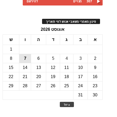
307
מנויים
להירשם
ינון מאמרי משאבי אנוש לפי תאריך
אוגוסט 2026
ב
ג
ד
ה
ו
ש
1
8
7
6
5
4
3
15
14
13
12
11
10
22
21
20
19
18
17
1
29
28
27
26
25
24
2
31
3
« יול