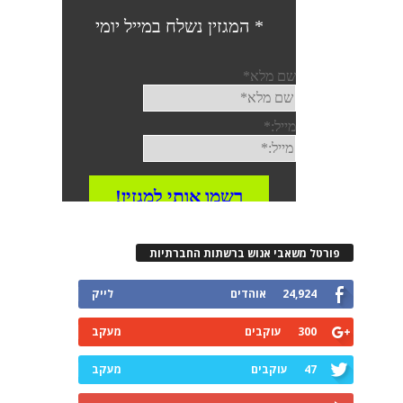
רטל משאבי אנוש ברשתות החברתיות
24,924
אוהדים
לייק
300
עוקבים
מעקב
47
עוקבים
מעקב