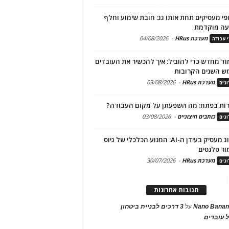
פי מעסיקים תחת אותו גג: חובת שימוע וחלף
עה מוקדמת
מערכת HRus
-
04/08/2026
י עבודה
ד מחדש כדי להוביל: איך להכשיר את העובדים
ש השנים הקרובות
מערכת HRus
-
03/08/2026
גים
ות בפתח: מה השפעתן על מקום העבודה?
כותבים חיצוניים
-
03/08/2026
גים
מיתוג מעסיק בעידן ה-AI: המנוע הכלכלי של גיוס
ור טלנטים
מערכת HRus
-
30/07/2026
גים
תגובות אחרונות
Nano Banan
על
3 דרכים לבניית ביטחון
 עובדים