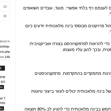
ים לעצמם רף בלתי אפשרי. מנגד, עובדים השואפים
23
.
30
ול פרויקטים מבוססי בינה מלאכותית יודעים כיום
.
tered in
י להראות לפרפקציוניסט בצורה אובייקטיבית:
tml/wp-
ית, ובכך להגן עליו מעצמו.
ock.php
line
248
כ
צוינות מתמקדים בהתקדמות. פרפקציוניסטים
הם ל
בלו
 בינה מלאכותית יכולים לעזור בייצור טיוטות
7 ע
ומית
עובדים ששואפים למצוינות יכולים להשתמש בבינה מלאכותית כדי להגיע לכ-80% תוצאה
בלו