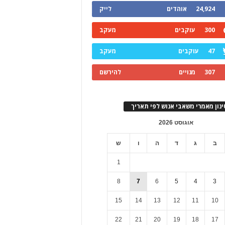
24,924
אוהדים
לייק
300
עוקבים
מעקב
47
עוקבים
מעקב
307
מנויים
להירשם
ינון מאמרי משאבי אנוש לפי תאריך
אוגוסט 2026
ב
ג
ד
ה
ו
ש
1
8
7
6
5
4
3
15
14
13
12
11
10
22
21
20
19
18
17