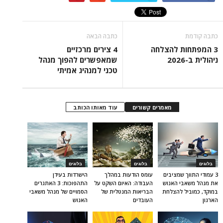
כתבה קודמת
כתבה הבאה
3 המפתחות להצלחה
4 צירים מרכזיים
ניהולית ב-2026
שמאפשרים להפוך מנהל
טכני למנהיג אמיתי
מאמרים קשורים
עוד מאותו הכותב
בלוגים
בלוגים
בלוגים
3 עמודי התווך שמציבים
עומס הודעות במהלך
הישרדות בעידן
את מנהל משאבי האנוש
העבודה: האיום השקט על
התהפוכות: 3 האתגרים
במוקד, כמוביל להצלחת
הבריאות המנטלית של
הסמויים של מנהל משאבי
הארגון
העובדים
האנוש