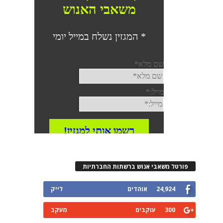
פורטל משאבי אנוש ברשתות החברתיות
24,924
אוהדים
לייק
300
עוקבים
מעקב