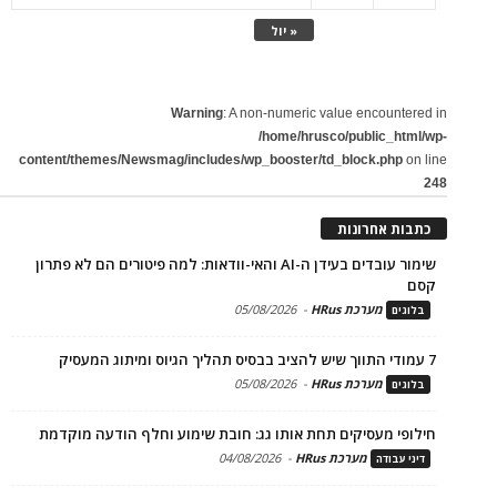
« יול
Warning
: A non-numeric value encountered in
/home/hrusco/public_html/wp-
content/themes/Newsmag/includes/wp_booster/td_block.php
on line
248
כתבות אחרונות
שימור עובדים בעידן ה-AI והאי-וודאות: למה פיטורים הם לא פתרון
קסם
מערכת HRus
-
05/08/2026
בלוגים
7 עמודי התווך שיש להציב בבסיס תהליך הגיוס ומיתוג המעסיק
מערכת HRus
-
05/08/2026
בלוגים
חילופי מעסיקים תחת אותו גג: חובת שימוע וחלף הודעה מוקדמת
מערכת HRus
-
04/08/2026
דיני עבודה