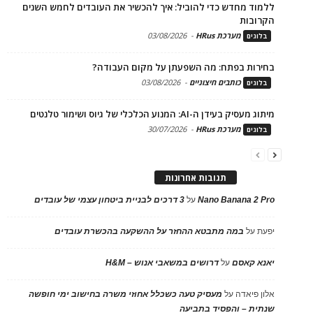
ללמוד מחדש כדי להוביל: איך להכשיר את העובדים לחמש השנים
הקרובות
מערכת HRus
-
03/08/2026
בלוגים
בחירות בפתח: מה השפעתן על מקום העבודה?
כותבים חיצוניים
-
03/08/2026
בלוגים
מיתוג מעסיק בעידן ה-AI: המנוע הכלכלי של גיוס ושימור טלנטים
מערכת HRus
-
30/07/2026
בלוגים
תגובות אחרונות
Nano Banana 2 Pro
על
3 דרכים לבניית ביטחון עצמי של עובדים
יפעת
על
במה מתבטא ההחזר על ההשקעה בהכשרת עובדים
יאנא קאסם
על
דרושים במשאבי אנוש – H&M
אלון פיאדה
על
מעסיק טעה כשכלל אחוזי משרה בחישוב ימי חופשה
שנתית – והפסיד בתביעה