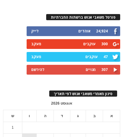
פורטל משאבי אנוש ברשתות החברתיות
24,924
אוהדים
לייק
300
עוקבים
מעקב
47
עוקבים
מעקב
307
מנויים
להירשם
סינון מאמרי משאבי אנוש לפי תאריך
אוגוסט 2026
א
ב
ג
ד
ה
ו
ש
1