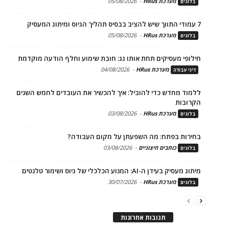
מערכת HRus
-
05/08/2026
בלוגים
7 עמודי התווך שיש להציב בבסיס תהליך הגיוס ומיתוג המעסיק
מערכת HRus
-
05/08/2026
בלוגים
חילופי מעסיקים תחת אותו גג: חובת שימוע וחלף הודעה מוקדמת
מערכת HRus
-
04/08/2026
דיני עבודה
ללמוד מחדש כדי להוביל: איך להכשיר את העובדים לחמש השנים
הקרובות
מערכת HRus
-
03/08/2026
בלוגים
בחירות בפתח: מה השפעתן על מקום העבודה?
כותבים חיצוניים
-
03/08/2026
בלוגים
מיתוג מעסיק בעידן ה-AI: המנוע הכלכלי של גיוס ושימור טלנטים
מערכת HRus
-
30/07/2026
בלוגים
תגובות אחרונות