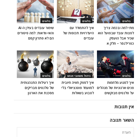
בלוגים
בלוגים
בלוגים
מתי למה ובכמה צריך
איך להתמודד עם
שימור עובדים בעידן ה-AI
לפצות עובד שבפועל הוא
היעדרויות תכופות של
והאי-וודאות: למה פיטורים
שכיר אבל הועסק
עובדים
הם לא פתרון קסם
כפרילנסר – חלק א
בלוגים
ניהול משאבי אנוש
בלוגים
איך למנוע מלחמות
איך לספק חוויה חיובית
איך רעילות התנהגותית
פנים-ארגוניות של מנהלים
למועמד פוטנציאלי בלי
של טלנטים מבריקים
על טלנטים מבוקשים
לטבוע בשאלות
מסכנת את הארגון
אין תגובות
השאר תגובה