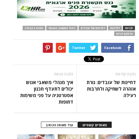
תגיות
דחיינות
דחיינות של עובדים
ניהול המשאב האנושי
סטרס בעבודה
פרפקציוניזם
Twitter
Facebook
כתבה קודמת
כתבה הבאה
דחיינות של עובדים: נורת
איך מנהלי משאבי אנוש
אזהרה לשחיקה ולתרבות
יכולים לתעדף תכנון
רעילה
אסטרטגיה על פני משימות
דחופות
מאמרים קשורים
עוד מאותו הכותב