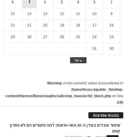
8
7
6
5
4
3
2
15
14
13
12
11
10
9
22
21
20
19
18
17
16
29
28
27
26
25
24
23
31
30
« יול
Warning
: A non-numeric value encountered in
/home/hrusco/public_html/wp-
content/themes/Newsmag/includes/wp_booster/td_block.php
on line
248
כתבות אחרונות
שימור עובדים בעידן ה-AI והאי-וודאות: למה פיטורים הם לא פתרון
קסם