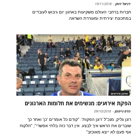
דניאל דותן
-
19/11/2018
חברות ברחבי העולם משקיעות בארגון יום גיבוש לעובדים
במתכונת יצירתית ומעוררת השראה.
ארגון אירועים
הפקת אירועים: מגשימים את חלומות הארגונים
הדס גייפמן
-
09/10/2018
רונן גליק, מנכ"ל 'רונן הפקות': "קודם כל אומרים 'כן' ואחר כך
שוברים את הראש איך לבצע. אין דבר כזה בלתי אפשרי"; "הלקוח
אף פעם לא ייצא מאוכזב"