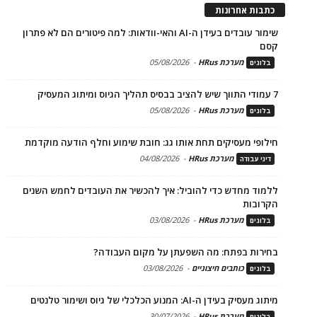
כתבות אחרונות
שימור עובדים בעידן ה-AI והאי-וודאות: למה פיטורים הם לא פתרון
קסם
מערכת HRus
-
05/08/2026
בלוגים
7 עמודי התווך שיש להציב בבסיס תהליך הגיוס ומיתוג המעסיק
מערכת HRus
-
05/08/2026
בלוגים
חילופי מעסיקים תחת אותו גג: חובת שימוע וחלף הודעה מוקדמת
מערכת HRus
-
04/08/2026
דיני עבודה
ללמוד מחדש כדי להוביל: איך להכשיר את העובדים לחמש השנים
הקרובות
מערכת HRus
-
03/08/2026
בלוגים
בחירות בפתח: מה השפעתן על מקום העבודה?
כותבים חיצוניים
-
03/08/2026
בלוגים
מיתוג מעסיק בעידן ה-AI: המנוע הכלכלי של גיוס ושימור טלנטים
מערכת HRus
-
30/07/2026
בלוגים