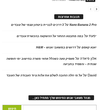
תגובות אחרונות
על
Nano Banana 2 Pro
3 דרכים לבניית ביטחון עצמי של עובדים
יפעת
על
במה מתבטא ההחזר על ההשקעה בהכשרת עובדים
על
יאנא קאסם
דרושים במשאבי אנוש – H&M
אלון פיאדה
על
מעסיק טעה כשכלל אחוזי משרה בחישוב ימי חופשה
שנתית – והפסיד בתביעה
David
על
על מי חלה החובה לשלם את עלות ציוד העבודה של העובד
מנהל משאבי אנוש החיפוש שלך מתחיל כאן…