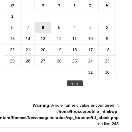
א
ב
ג
ד
ה
ו
ש
1
8
7
6
5
4
3
2
15
14
13
12
11
10
9
22
21
20
19
18
17
16
29
28
27
26
25
24
23
31
30
« יול
Warning
: A non-numeric value encountered in
/home/hrusco/public_html/wp-
ntent/themes/Newsmag/includes/wp_booster/td_block.php
on line
248