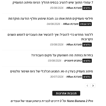
7 עמודי התווך שיש להציב בבסיס תהליך הגיוס ומיתוג המעסיק
מערכת HRus
-
05/08/2026
בלוגים
חילופי מעסיקים תחת אותו גג: חובת שימוע וחלף הודעה מוקדמת
מערכת HRus
-
04/08/2026
דיני עבודה
ללמוד מחדש כדי להוביל: איך להכשיר את העובדים לחמש השנים
הקרובות
מערכת HRus
-
03/08/2026
בלוגים
בחירות בפתח: מה השפעתן על מקום העבודה?
כותבים חיצוניים
-
03/08/2026
בלוגים
מיתוג מעסיק בעידן ה-AI: המנוע הכלכלי של גיוס ושימור טלנטים
מערכת HRus
-
30/07/2026
בלוגים
תגובות אחרונות
על
Nano Banana 2 Pro
3 דרכים לבניית ביטחון עצמי של עובדים