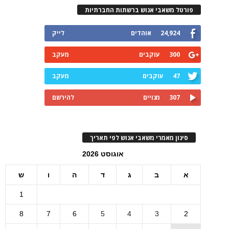
פורטל משאבי אנוש ברשתות החברתיות
24,924
אוהדים
לייק
300
עוקבים
מעקב
47
עוקבים
מעקב
307
מנויים
להירשם
סינון מאמרי משאבי אנוש לפי תאריך
אוגוסט 2026
א
ב
ג
ד
ה
ו
ש
1
8
7
6
5
4
3
2