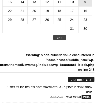
15
14
13
12
11
10
9
22
21
20
19
18
17
16
29
28
27
26
25
24
23
31
30
« יול
Warning
: A non-numeric value encountered in
/home/hrusco/public_html/wp-
ntent/themes/Newsmag/includes/wp_booster/td_block.php
on line
248
כתבות אחרונות
שימור עובדים בעידן ה-AI והאי-וודאות: למה פיטורים הם לא פתרון
קסם
מערכת HRus
-
05/08/2026
בלוגים