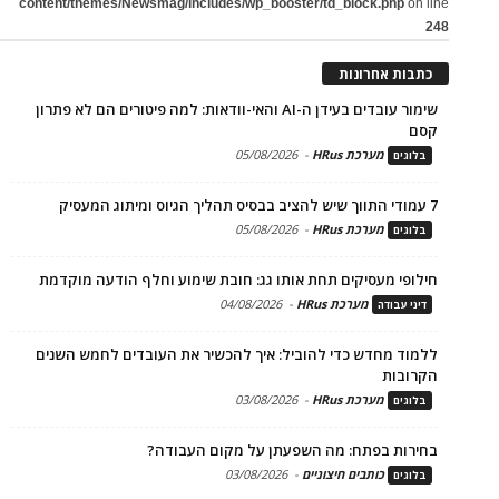
content/themes/Newsmag/includes/wp_booster/td_block.php
on line
248
כתבות אחרונות
שימור עובדים בעידן ה-AI והאי-וודאות: למה פיטורים הם לא פתרון
קסם
מערכת HRus
-
05/08/2026
בלוגים
7 עמודי התווך שיש להציב בבסיס תהליך הגיוס ומיתוג המעסיק
מערכת HRus
-
05/08/2026
בלוגים
חילופי מעסיקים תחת אותו גג: חובת שימוע וחלף הודעה מוקדמת
מערכת HRus
-
04/08/2026
דיני עבודה
ללמוד מחדש כדי להוביל: איך להכשיר את העובדים לחמש השנים
הקרובות
מערכת HRus
-
03/08/2026
בלוגים
בחירות בפתח: מה השפעתן על מקום העבודה?
כותבים חיצוניים
-
03/08/2026
בלוגים