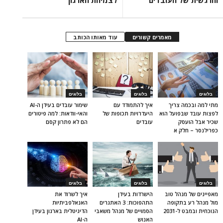
והרגשית של העובדים
לצמיחת הארגון
מאמרים קשורים
עוד מאותו הכותב
בלוגים
בלוגים
בלוגים
מתי למה ובכמה צריך
איך להתמודד עם
שימור עובדים בעידן ה-AI
לפצות עובד שבפועל הוא
היעדרויות תכופות של
והאי-וודאות: למה פיטורים
שכיר אבל הועסק
עובדים
הם לא פתרון קסם
כפרילנסר – חלק א
בלוגים
בלוגים
בלוגים
מאפיינים של מנהל טוב
הישרדות בעידן
איך לשרוד את
מול מנהל רע בתקופה
התהפוכות: 3 האתגרים
האנאלפביתיוּת
הנוכחית ובמבט ל-2031
הסמויים של מנהל משאבי
הדיגיטלית בארגון בעידן
האנוש
ה-AI