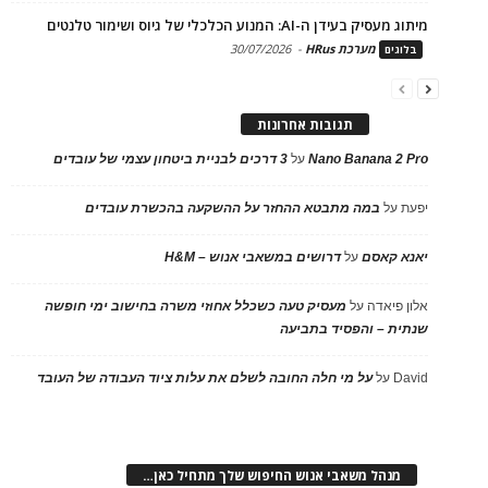
מיתוג מעסיק בעידן ה-AI: המנוע הכלכלי של גיוס ושימור טלנטים
מערכת HRus
-
30/07/2026
בלוגים
תגובות אחרונות
Nano Banana 2 Pro
על
3 דרכים לבניית ביטחון עצמי של עובדים
יפעת
על
במה מתבטא ההחזר על ההשקעה בהכשרת עובדים
יאנא קאסם
על
דרושים במשאבי אנוש – H&M
אלון פיאדה
על
מעסיק טעה כשכלל אחוזי משרה בחישוב ימי חופשה
שנתית – והפסיד בתביעה
David
על
על מי חלה החובה לשלם את עלות ציוד העבודה של העובד
מנהל משאבי אנוש החיפוש שלך מתחיל כאן…