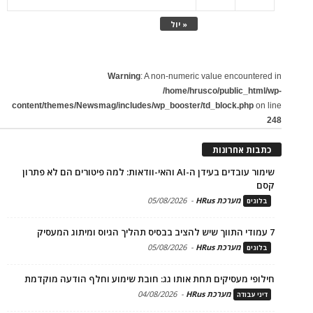
« יול
Warning
: A non-numeric value encountered in
/home/hrusco/public_html/wp-
content/themes/Newsmag/includes/wp_booster/td_block.php
on line
248
כתבות אחרונות
שימור עובדים בעידן ה-AI והאי-וודאות: למה פיטורים הם לא פתרון
קסם
מערכת HRus
-
05/08/2026
בלוגים
7 עמודי התווך שיש להציב בבסיס תהליך הגיוס ומיתוג המעסיק
מערכת HRus
-
05/08/2026
בלוגים
חילופי מעסיקים תחת אותו גג: חובת שימוע וחלף הודעה מוקדמת
מערכת HRus
-
04/08/2026
דיני עבודה