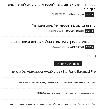
ללמוד מחדש כדי להוביל: איך להכשיר את העובדים לחמש השנים
הקרובות
מערכת HRus
-
03/08/2026
בלוגים
בחירות בפתח: מה השפעתן על מקום העבודה?
כותבים חיצוניים
-
03/08/2026
בלוגים
מיתוג מעסיק בעידן ה-AI: המנוע הכלכלי של גיוס ושימור טלנטים
מערכת HRus
-
30/07/2026
בלוגים
תגובות אחרונות
Nano Banana 2 Pro
על
3 דרכים לבניית ביטחון עצמי של עובדים
יפעת
על
במה מתבטא ההחזר על ההשקעה בהכשרת עובדים
יאנא קאסם
על
דרושים במשאבי אנוש – H&M
אלון פיאדה
על
מעסיק טעה כשכלל אחוזי משרה בחישוב ימי חופשה