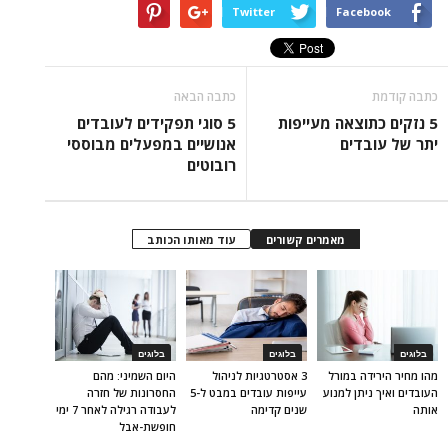
Twitter
Facebook
כתבה קודמת
כתבה הבאה
5 נזקים כתוצאה מעייפות
5 סוגי תפקידים לעובדים
יתר של עובדים
אנושיים במפעלים מבוססי
רובוטים
מאמרים קשורים
עוד מאותו הכותב
בלוגים
בלוגים
בלוגים
מהו מחיר הירידה במורל
3 אסטרטגיות לניהול
היום השמיני: מהם
העובדים ואיך ניתן למנוע
עייפות עובדים במבט ל-5
החסרונות של חזרה
אותה
שנים קדימה
לעבודה רגילה לאחר 7 ימי
חופשת-אבל