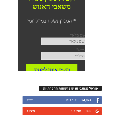
פורטל משאבי אנוש ברשתות החברתיות
24,924
אוהדים
לייק
300
עוקבים
מעקב