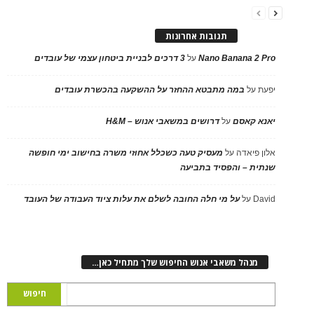
תגובות אחרונות
Nano Banana 2 Pro
על
3 דרכים לבניית ביטחון עצמי של עובדים
יפעת
על
במה מתבטא ההחזר על ההשקעה בהכשרת עובדים
יאנא קאסם
על
דרושים במשאבי אנוש – H&M
אלון פיאדה
על
מעסיק טעה כשכלל אחוזי משרה בחישוב ימי חופשה
שנתית – והפסיד בתביעה
David
על
על מי חלה החובה לשלם את עלות ציוד העבודה של העובד
מנהל משאבי אנוש החיפוש שלך מתחיל כאן…