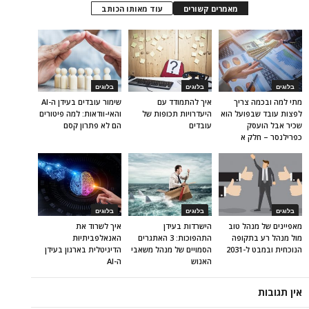
מאמרים קשורים
עוד מאותו הכותב
בלוגים
בלוגים
בלוגים
מתי למה ובכמה צריך
איך להתמודד עם
שימור עובדים בעידן ה-AI
לפצות עובד שבפועל הוא
היעדרויות תכופות של
והאי-וודאות: למה פיטורים
שכיר אבל הועסק
עובדים
הם לא פתרון קסם
כפרילנסר – חלק א
בלוגים
בלוגים
בלוגים
מאפיינים של מנהל טוב
הישרדות בעידן
איך לשרוד את
מול מנהל רע בתקופה
התהפוכות: 3 האתגרים
האנאלפביתיוּת
הנוכחית ובמבט ל-2031
הסמויים של מנהל משאבי
הדיגיטלית בארגון בעידן
האנוש
ה-AI
אין תגובות