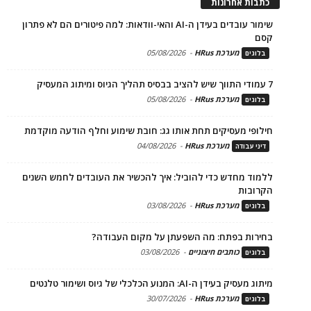
כתבות אחרונות
שימור עובדים בעידן ה-AI והאי-וודאות: למה פיטורים הם לא פתרון
קסם
מערכת HRus
-
05/08/2026
בלוגים
7 עמודי התווך שיש להציב בבסיס תהליך הגיוס ומיתוג המעסיק
מערכת HRus
-
05/08/2026
בלוגים
חילופי מעסיקים תחת אותו גג: חובת שימוע וחלף הודעה מוקדמת
מערכת HRus
-
04/08/2026
דיני עבודה
ללמוד מחדש כדי להוביל: איך להכשיר את העובדים לחמש השנים
הקרובות
מערכת HRus
-
03/08/2026
בלוגים
בחירות בפתח: מה השפעתן על מקום העבודה?
כותבים חיצוניים
-
03/08/2026
בלוגים
מיתוג מעסיק בעידן ה-AI: המנוע הכלכלי של גיוס ושימור טלנטים
מערכת HRus
-
30/07/2026
בלוגים