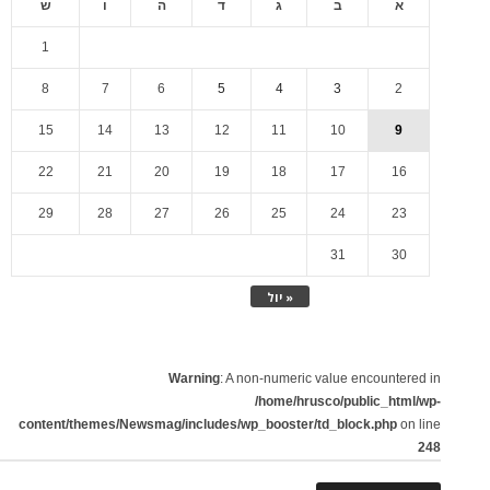
א
ב
ג
ד
ה
ו
ש
1
8
7
6
5
4
3
2
15
14
13
12
11
10
9
22
21
20
19
18
17
16
29
28
27
26
25
24
23
31
30
« יול
Warning
: A non-numeric value encountered in
/home/hrusco/public_html/wp-
content/themes/Newsmag/includes/wp_booster/td_block.php
on line
248