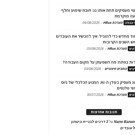
פי מעסיקים תחת אותו גג: חובת שימוע וחלף
עה מוקדמת
מערכת HRus
-
04/08/2026
י עבודה
ד מחדש כדי להוביל: איך להכשיר את העובדים
ש השנים הקרובות
מערכת HRus
-
03/08/2026
גים
ות בפתח: מה השפעתן על מקום העבודה?
כותבים חיצוניים
-
03/08/2026
גים
מיתוג מעסיק בעידן ה-AI: המנוע הכלכלי של גיוס
ור טלנטים
מערכת HRus
-
30/07/2026
גים
תגובות אחרונות
Nano Banan
על
3 דרכים לבניית ביטחון
 עובדים