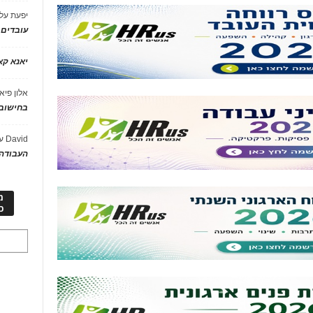
יפעת
על
עובדים
יאנא ק
אלון פיא
בחישוב 
David
ע
העבודה 
מ
כ