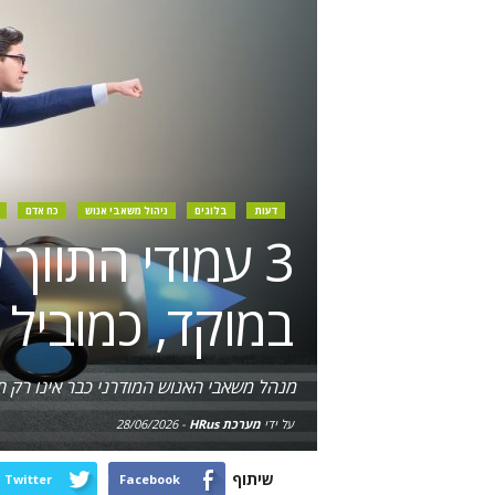
דעות
בלוגים
ניהול משאבי אנוש
כח אדם
3 עמודי התוו
במוקד, כמוביל
מנהל משאבי האנוש המודרני כבר אינו רק ת
על ידי
מערכת HRus
-
28/06/2026
שיתוף
Twitter
Facebook