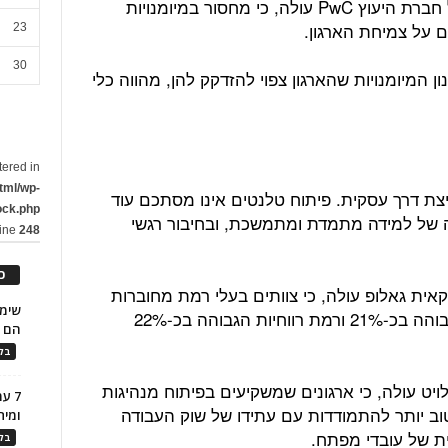
זאת ועוד, מסקר המנכ"לים העולמי של חברת היעוץ PwC עולה, כי מחסור במיומנויות
 על צמיחת הארגון.
23
30
 המיומנויות שהארגון צפוי להזדקק להן, מהווה כלי
tered in
tml/wp-
יצת דרך עסקית. פיתוח טלנטים אינו מסתכם עוד
ock.php
 של למידה מתמדת ומתמשכת, ובחיבור רגשי
line
248
כ
ת גאלופ עולה, כי צוותים בעלי רמת מחוברות
גבוהה, מגיעים לרמת פרודוקטיביות הגבוהה בכ-21% ורמת רווחיות הגבוהה בכ-22%
הם ל
בלו
ט עולה, כי ארגונים שמשקיעים בפיתוח מנהיגות
7 ע
טוב יותר להתמודדות עם עתידו של שוק העבודה
ומית
ית של עובדי מפתח.
בלו