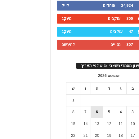
24,924
אוהדים
לייק
300
עוקבים
מעקב
47
עוקבים
מעקב
307
מנויים
להירשם
ינון מאמרי משאבי אנוש לפי תאריך
אוגוסט 2026
ב
ג
ד
ה
ו
ש
1
8
7
6
5
4
3
15
14
13
12
11
10
22
21
20
19
18
17