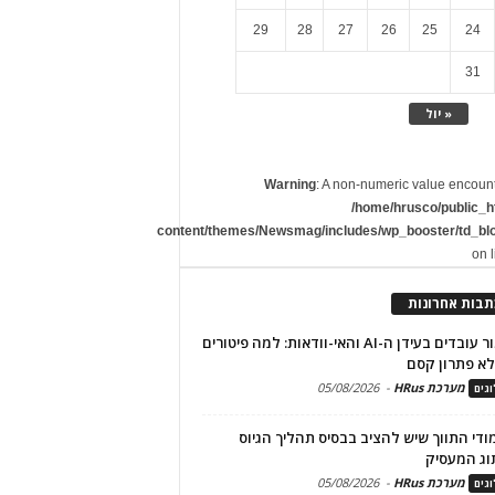
29
28
27
26
25
24
31
« יול
Warning
: A non-numeric value encoun
/home/hrusco/public_h
content/themes/Newsmag/includes/wp_booster/td_bl
on 
תבות אחרונות
שימור עובדים בעידן ה-AI והאי-וודאות: למה פיטורים
א פתרון קסם
מערכת HRus
-
05/08/2026
גים
מודי התווך שיש להציב בבסיס תהליך הגיוס
וג המעסיק
מערכת HRus
-
05/08/2026
גים