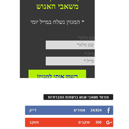
פורטל משאבי אנוש ברשתות החברתיות
24,924
אוהדים
לייק
300
עוקבים
מעקב