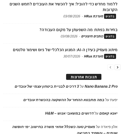
ללמוד מחדש כדי להוביל: איך להכשיר את העובדים לחמש השנים
הקרובות
מערכת HRus
-
03/08/2026
בלוגים
בחירות בפתח: מה השפעתן על מקום העבודה?
כותבים חיצוניים
-
03/08/2026
בלוגים
מיתוג מעסיק בעידן ה-AI: המנוע הכלכלי של גיוס ושימור טלנטים
מערכת HRus
-
30/07/2026
בלוגים
תגובות אחרונות
Nano Banana 2 Pro
על
3 דרכים לבניית ביטחון עצמי של עובדים
יפעת
על
במה מתבטא ההחזר על ההשקעה בהכשרת עובדים
יאנא קאסם
על
דרושים במשאבי אנוש – H&M
אלון פיאדה
על
מעסיק טעה כשכלל אחוזי משרה בחישוב ימי חופשה
שנתית – והפסיד בתביעה