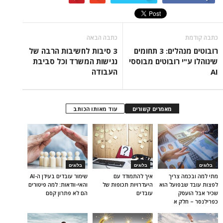
כתבה קודמת
כתבה הבאה
רובוטים מנהלים: 3 תחומים
3 סיבות לחשיבות הרבה של
שינוהלו ע"י רובוטים מבוססי
נגישות המשרד וכל סביבת
AI
העבודה
מאמרים קשורים
עוד מאותו הכותב
בלוגים
בלוגים
בלוגים
מתי למה ובכמה צריך
איך להתמודד עם
שימור עובדים בעידן ה-AI
לפצות עובד שבפועל הוא
היעדרויות תכופות של
והאי-וודאות: למה פיטורים
שכיר אבל הועסק
עובדים
הם לא פתרון קסם
כפרילנסר – חלק א