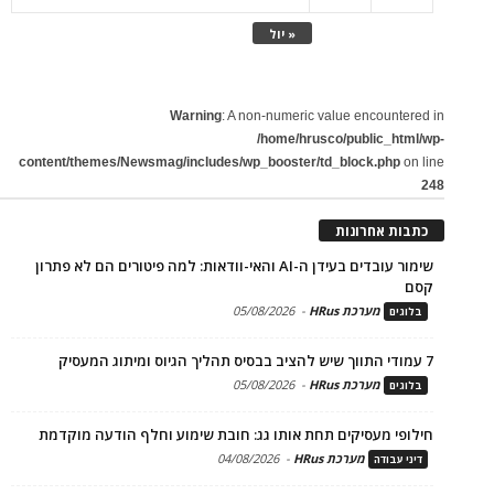
« יול
Warning
: A non-numeric value encountered in
/home/hrusco/public_html/wp-
content/themes/Newsmag/includes/wp_booster/td_block.php
on line
248
כתבות אחרונות
שימור עובדים בעידן ה-AI והאי-וודאות: למה פיטורים הם לא פתרון
קסם
מערכת HRus
-
05/08/2026
בלוגים
7 עמודי התווך שיש להציב בבסיס תהליך הגיוס ומיתוג המעסיק
מערכת HRus
-
05/08/2026
בלוגים
חילופי מעסיקים תחת אותו גג: חובת שימוע וחלף הודעה מוקדמת
מערכת HRus
-
04/08/2026
דיני עבודה