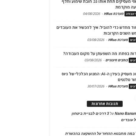
פי מעסיקים תחת אותו גג: חובת שימוע וחלף
עה מוקדמת
מערכת HRus
-
04/08/2026
י עבודה
ד מחדש כדי להוביל: איך להכשיר את העובדים
ש השנים הקרובות
מערכת HRus
-
03/08/2026
גים
ות בפתח: מה השפעתן על מקום העבודה?
כותבים חיצוניים
-
03/08/2026
גים
מיתוג מעסיק בעידן ה-AI: המנוע הכלכלי של גיוס
ור טלנטים
מערכת HRus
-
30/07/2026
גים
תגובות אחרונות
Nano Banan
על
3 דרכים לבניית ביטחון
 עובדים
במה מתבטא ההחזר על ההשקעה בהכשרת