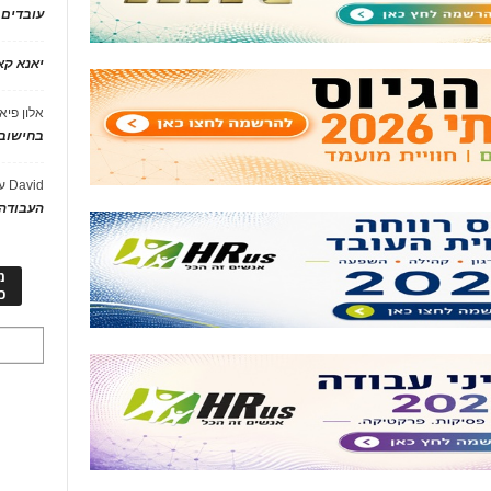
עובדים
יאנא ק
אלון פיא
בחישוב 
David
ע
העבודה 
מ
כ