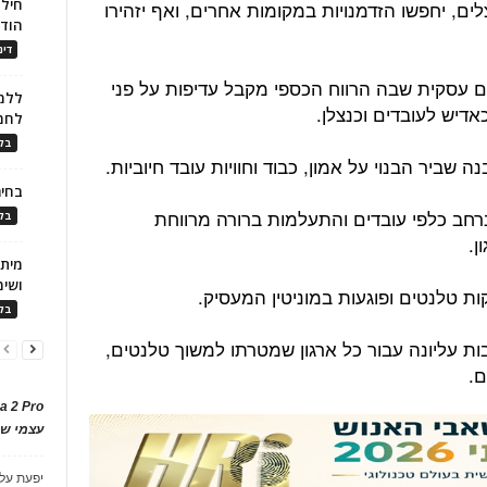
חילו
ים, יחפשו הזדמנויות במקומות אחרים, ואף יזהירו
הוד
דינ
 עסקית שבה הרווח הכספי מקבל עדיפות על פני
ללמו
דיש לעובדים וכנצלן.
לחמ
בלו
ביר הבנוי על אמון, כבוד וחוויות עובד חיוביות.
בחיר
רחב כלפי עובדים והתעלמות ברורה מרווחת
בלו
ן.
ושימ
ת טלנטים ופוגעות במוניטין המעסיק.
בלו
בות עליונה עבור כל ארגון שמטרתו למשוך טלנטים,
ם.
a 2 Pro
עצמי של
יפעת
על