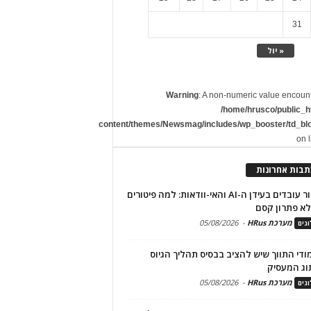
31
« יול
Warning
: A non-numeric value encoun
/home/hrusco/public_h
content/themes/Newsmag/includes/wp_booster/td_bl
on 
תבות אחרונות
שימור עובדים בעידן ה-AI והאי-וודאות: למה פיטורים
א פתרון קסם
מערכת HRus
-
05/08/2026
גים
מודי התווך שיש להציב בבסיס תהליך הגיוס
וג המעסיק
מערכת HRus
-
05/08/2026
גים