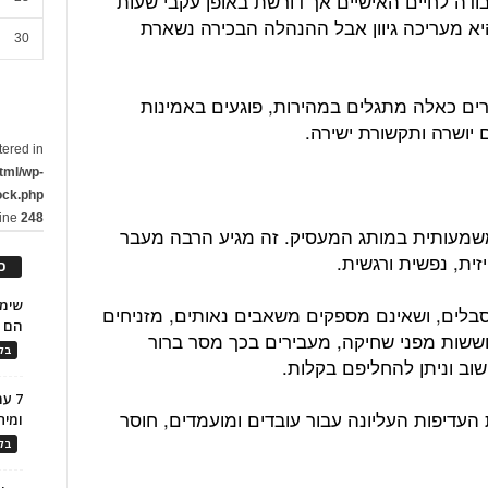
בודה לחיים האישיים אך דורשת באופן עקבי שעות
יא מעריכה גיוון אבל ההנהלה הבכירה נשארת
30
ים כאלה מתגלים במהירות, פוגעים באמינות
יושרה ותקשורת ישירה.
tered in
tml/wp-
ock.php
line
248
משמעותית במותג המעסיק. זה מגיע הרבה מעבר
ית, נפשית ורגשית.
כ
סבלים, ושאינם מספקים משאבים נאותים, מזניחים
הם ל
שות מפני שחיקה, מעבירים בכך מסר ברור
בלו
וב וניתן להחליפם בקלות.
7 ע
עדיפות העליונה עבור עובדים ומועמדים, חוסר
ומית
בלו