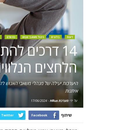
דעות
בלוגים
ניהול משאבי אנוש
כח אדם
14 דרכים לה
הלחצים הנלווי
היערכות יעילה של מנהלי משאבי האנוש לק
איתנות
על ידי
מערכת HRus
-
17/06/2024
שיתוף
Twitter
Facebook