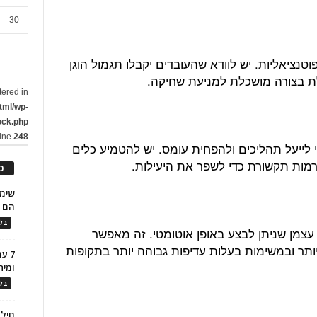
30
טנציאליות. יש לוודא שהעובדים יקבלו תגמול הוגן
לת בצורה מושכלת למניעת שחיקה.
tered in
tml/wp-
ock.php
line
248
 לייעל תהליכים ולהפחית עומס. יש להטמיע כלים
ורמות תקשורת כדי לשפר את היעילות.
כ
הם ל
בלו
 עצמן שניתן לבצע באופן אוטומטי. זה מאפשר
תר ובמשימות בעלות עדיפות גבוהה יותר בתקופות
7 ע
ומית
בלו
חילו