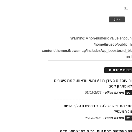
31
« יול
Warning
: A non-numeric value encoun
/home/hrusco/public_h
content/themes/Newsmag/includes/wp_booster/td_bl
on 
תבות אחרונות
שימור עובדים בעידן ה-AI והאי-וודאות: למה פיטורים
א פתרון קסם
מערכת HRus
-
05/08/2026
גים
מודי התווך שיש להציב בבסיס תהליך הגיוס
וג המעסיק
מערכת HRus
-
05/08/2026
גים
פי מעסיקים תחת אותו גג: חובת שימוע וחלף