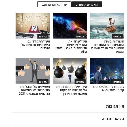
מאמרים קשורים
עוד מאותו הכותב
בלוגים
בלוגים
איך לשרוד את
איך להתמודד עם
וכות: 3 האתגרים
האנאלפביתיוּת
היעדרויות תכופות של
הל משאבי
הדיגיטלית בארגון בעידן
עובדים
ה-AI
בלוגים
בלוגים
למה מודל ה-OKRs הינו
איך רעילות התנהגותית
מאפיינים של מנהל טוב
של טלנטים מבריקים
מול מנהל רע בתקופה
מסכנת את הארגון
הנוכחית ובמבט ל-2031
ה