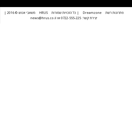
שת
Dreamzone
| כל הזכויות שמורות
HRUS
משאבי אנוש © 2016 |
יצירת קשר: 0722-555-225 או news@hrus.co.il