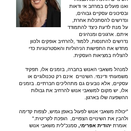
ם במרחב אי ודאות
עסקיים גבוהים,
הסתכלות אחרת,
עת כיצד להתמודד
נים ומנהיגים
תנסות, ללמוד ,להרחיב אופקים ולכוון
תפישות הניהוליות והאסטרטגיות כדי
ציאות העסקית.
בי האנוש בחברה, בזמנים אלו, תפקיד
ינמי. השינויים אינם רק טכנולוגיים או
לא נובעים גם מתהליכים חברתיים. בזמנים
קום למשאבי אנוש להרחיב את גבולות
ו בארגון.
אבי אנוש לפעול באופן גמיש, לצפות קדימה
השינויים הצפויים, הופכת לקריטית."
סמנכ"לית משאבי אנוש
ודית אפרימי,