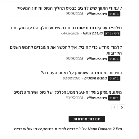
מערכת HRus
-
05/08/2026
ים
פי מעסיקים תחת אותו גג: חובת שימוע וחלף הודעה מוקדמת
מערכת HRus
-
04/08/2026
 עבודה
ד מחדש כדי להוביל: איך להכשיר את העובדים לחמש השנים
בות
מערכת HRus
-
03/08/2026
ים
ות בפתח: מה השפעתן על מקום העבודה?
כותבים חיצוניים
-
03/08/2026
ים
בעידן ה-AI: המנוע הכלכלי של גיוס ושימור טלנטים
מערכת HRus
-
30/07/2026
ים
תגובות אחרונות
על
Nano Banana 2
3 דרכים לבניית ביטחון עצמי של עובדים