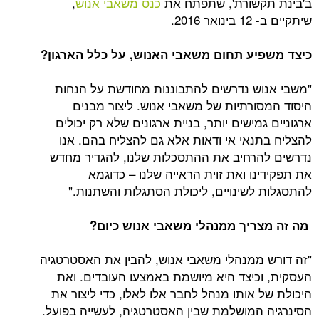
קשורת', שתפתח את
כנס משאבי אנוש
,
201.
יע תחום משאבי האנוש, על כלל הארגון?
ש נדרשים להתבוננות מחודשת על הנחות
ורתיות של משאבי אנוש. ליצור מבנים
מישים יותר, בניית ארגונים שלא רק יכולים
נאי אי ודאות אלא גם להצליח בהם. אנו
רחיב את ההתסכלות שלנו, להגדיר מחדש
ו ואת זוית הראייה שלנו – כדוגמא
לשינויים, ליכולת הסתגלות והשתנות."
ריך ממנהלי משאבי אנוש כיום?
ממנהלי משאבי אנוש, להבין את האסטרטגיה
כיצד היא מיושמת באמצעו העובדים. ואת
 אותו מנהל לחבר אלו לאלו, כדי ליצור את
המושלמת שבין האסטרטגיה, לעשייה בפועל.