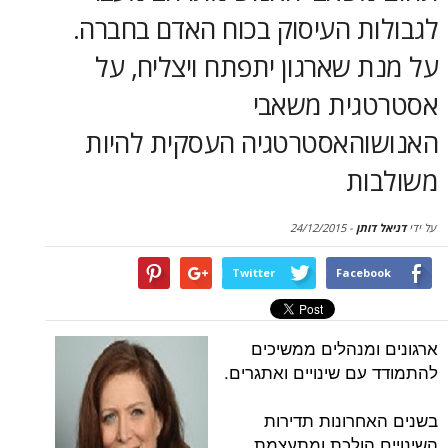
סקירות
ת העיסוק בכוח האדם בחברה.
שארגון יתפתח ויצליח, על
דף הבית
ית משאבי
האסטרטגיה העסקית להיות
ת
תן
-
24/12/2015
Twitter
Face
מנהלים ממשיכים
ם שינויים ואתגרים.
רונות תדירות
הולכת ומתעצמת