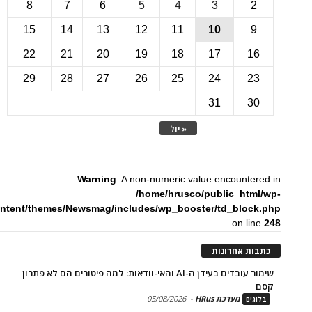
8
7
6
5
4
3
15
14
13
12
11
10
22
21
20
19
18
17
1
29
28
27
26
25
24
2
31
3
« יול
Warning
: A non-numeric value encounte
/home/hrusco/public_htm
content/themes/Newsmag/includes/wp_booster/td_bloc
on li
ת אחרונות
שימור עובדים בעידן ה-AI והאי-וודאות: למה פיטורים הם לא פתרון
מערכת HRus
-
05/08/2026
ים