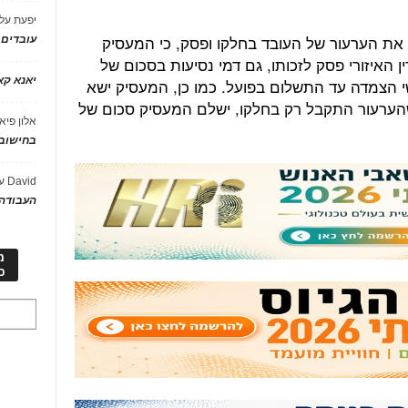
יפעת
על
ל את הערעור של העובד בחלקו ופסק, כי המעסיק
עובדים
 האיזורי פסק לזכותו, גם דמי נסיעות בסכום של
יאנא ק
הפרשי הצמדה עד התשלום בפועל. כמו כן, המעסיק ישא
הערעור התקבל רק בחלקו, ישלם המעסיק סכום של
אלון פיא
בחישוב 
David
ע
העבודה 
מ
כ