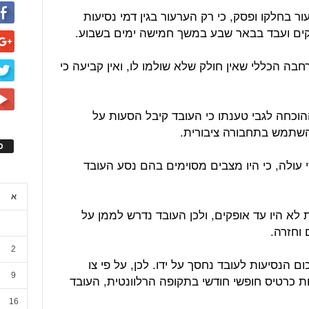
ר בחלקו ופסק, כי רק הערעור בגין דמי נסיעות
קים ועבד בבאר שבע במשך חמישה ימים בשבוע.
חבה הכללי שאין חולק שלא שולמו לו, ואין קביעה כי
וכחה לגבי טענתו כי העובד קיבל הסעות על
להשתמש בתחבורה ציבורית.
ס
 עולה, כי היו מצבים מסוימים בהם נסע העובד
א
א היו עד אופקים, ולכן העובד נדרש לממן על
וחזרה.
2
הנסיעות לעובד נחסך על ידו. לכן, על פי צו
9
ת כרטיס חופשי חודשי בתקופה הרלוונטית, העובד
16