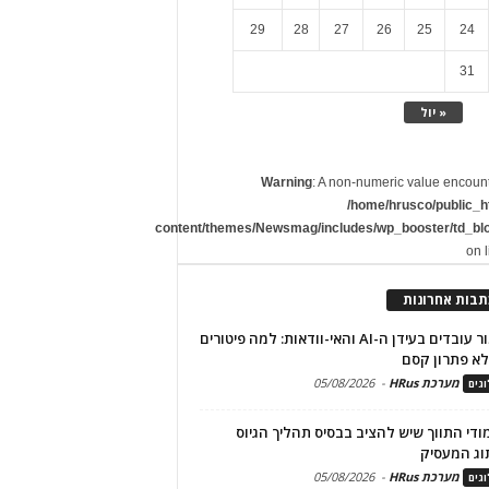
29
28
27
26
25
24
31
« יול
Warning
: A non-numeric value encoun
/home/hrusco/public_h
content/themes/Newsmag/includes/wp_booster/td_bl
on 
תבות אחרונות
שימור עובדים בעידן ה-AI והאי-וודאות: למה פיטורים
א פתרון קסם
מערכת HRus
-
05/08/2026
גים
מודי התווך שיש להציב בבסיס תהליך הגיוס
וג המעסיק
מערכת HRus
-
05/08/2026
גים