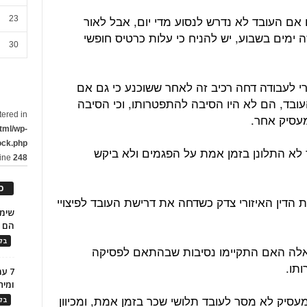
 אם העובד לא נדרש לנסוע מדי יום, אבל לאור
23
 ימים בשבוע, יש להניח כי עלות כרטיס חופשי
30
זורי לעבודה דחה רכיב זה לאחר ששוכנע כי גם אם
ובד, הם לא היו הסיבה להתפטרותו, וכי הסיבה
tered in
עסיק אחר.
tml/wp-
ock.php
ד לא התלונן בזמן אמת על הפגמים ולא ביקש
line
248
כ
ית הדין האיזורי צדק כשדחה את דרישת העובד לפיצויי
הם ל
בלו
בשאלה האם התקיימו נסיבות שבהתאם לפסיקה
תו.
7 ע
ומית
המעסיק לא מסר לעובד תלושי שכר בזמן אמת, ומכיוון
בלו