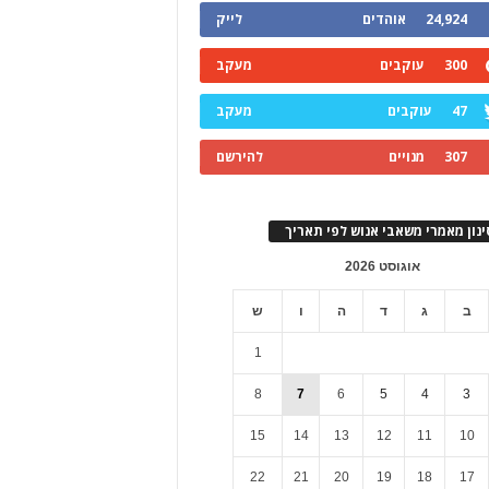
24,924
אוהדים
לייק
300
עוקבים
מעקב
47
עוקבים
מעקב
307
מנויים
להירשם
ינון מאמרי משאבי אנוש לפי תאריך
אוגוסט 2026
ב
ג
ד
ה
ו
ש
1
8
7
6
5
4
3
15
14
13
12
11
10
22
21
20
19
18
17