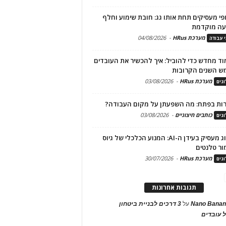
פי מעסיקים תחת אותו גג: חובת שימוע וחלף
עה מוקדמת
מערכת HRus
-
04/08/2026
י עבודה
ד מחדש כדי להוביל: איך להכשיר את העובדים
ש השנים הקרובות
מערכת HRus
-
03/08/2026
גים
ות בפתח: מה השפעתן על מקום העבודה?
כותבים חיצוניים
-
03/08/2026
גים
מיתוג מעסיק בעידן ה-AI: המנוע הכלכלי של גיוס
ור טלנטים
מערכת HRus
-
30/07/2026
גים
תגובות אחרונות
Nano Banan
על
3 דרכים לבניית ביטחון
 עובדים