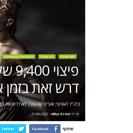
יחסי עבודה
דיני עבודה
זכויות עובדים ומעסיקים
פיצו
דרש זאת בזמן 
ביה"ד הארצי: אע"פ שהעובד לא דרש את החזר
על ידי
מערכת HRus
-
21/06/2022
שיתוף
Twitter
Facebook