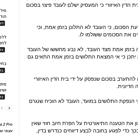
ת הדין האיזורי כי המעסיק ישלם לעובד פיצוי בסכום
חילו
הוד
דינ
עת הסכום, כי העובד לא התלונן בזמן אמת, וכי
ם את הסכומים ששולמו לו.
ללמו
לחמ
נה בזמן אמת מצד העובד, לא נבע מחששו של העובד
בלו
א יתכן כי אי המצאת התלושים בזמן אמת התאים גם
בחיר
בלו
ה להתערב בסכום שנפסק על ידי בית הדין האיזורי
הדיונית.
ושימ
בלו
מאי הנפקת התלושים במועד, העובד לא הוכיח שנגרם
ון את הטענה התיאורטית על הפרת חיוב חוזי שאין
a 2 Pro
בכך כדי לפגוע בחובה לבצע דיווחים כנדרש בדין,
עצמי של