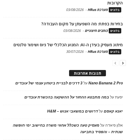
הקרובות
מערכת HRus
-
03/08/2026
בלוגים
בחירות בפתח: מה השפעתן על מקום העבודה?
כותבים חיצוניים
-
03/08/2026
בלוגים
מיתוג מעסיק בעידן ה-AI: המנוע הכלכלי של גיוס ושימור טלנטים
מערכת HRus
-
30/07/2026
בלוגים
תגובות אחרונות
Nano Banana 2 Pro
על
3 דרכים לבניית ביטחון עצמי של עובדים
יפעת
על
במה מתבטא ההחזר על ההשקעה בהכשרת עובדים
יאנא קאסם
על
דרושים במשאבי אנוש – H&M
אלון פיאדה
על
מעסיק טעה כשכלל אחוזי משרה בחישוב ימי חופשה
שנתית – והפסיד בתביעה