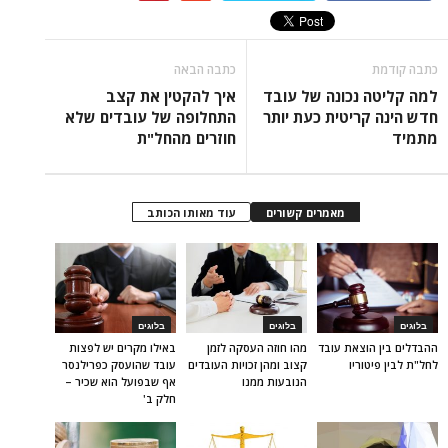
כתבה קודמת
כתבה הבאה
למה קליטה נכונה של עובד
איך להקטין את קצב
חדש הינה קריטית כעת יותר
התחלופה של עובדים שלא
מתמיד
חוזרים מהחל"ת
מאמרים קשורים
עוד מאותו הכותב
בלוגים
בלוגים
בלוגים
ההבדלים בין הוצאת עובד
מהו חוזה העסקה לזמן
באילו מקרים יש לפצות
לחל"ת לבין פיטוריו
קצוב ומהן זכויות העובדים
עובד שהועסק כפרילנסר
הנובעות ממנו
אף שבפועל הוא שכיר –
חלק ב'