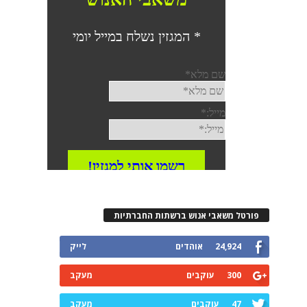
פורטל משאבי אנוש ברשתות החברתיות
24,924
אוהדים
לייק
300
עוקבים
מעקב
47
עוקבים
מעקב