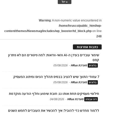
« יול
Warning
: A non-numeric value encountered in
/home/hrusco/public_html/wp-
content/themes/Newsmag/includes/wp_booster/td_block.php
on line
248
כתבות אחרונות
שימור עובדים בעידן ה-AI והאי-וודאות: למה פיטורים הם לא פתרון
קסם
מערכת HRus
-
05/08/2026
בלוגים
7 עמודי התווך שיש להציב בבסיס תהליך הגיוס ומיתוג המעסיק
מערכת HRus
-
05/08/2026
בלוגים
חילופי מעסיקים תחת אותו גג: חובת שימוע וחלף הודעה מוקדמת
מערכת HRus
-
04/08/2026
דיני עבודה
ללמוד מחדש כדי להוביל: איך להכשיר את העובדים לחמש השנים