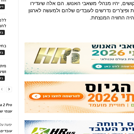
ושים, יהיו מנהלי משאבי האנוש. הם אלה שיגדירו
דינ
ת ופיצ'רים נדרשים לעובדים שלהם ולמעשה לארגון
ד תהיה החוויה המנצחת.
ללמו
לחמ
בלו
בחיר
בלו
ושימ
בלו
a 2 Pro
עצמי של
יפעת
על
עובדים