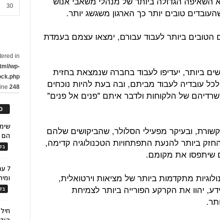
השאיפה הגדולה ביותר של מנהלי משאבי אנוש
30
שהעובדים טובים יותר כך הארגון משגשג יותר.
ם הטובים ביותר לעבוד עבורם, ימצאו עצמם בעמדת
tered in
tml/wp-
ים ביותר, יעדיפו לעבוד בחברה שנמצאת בחזית
ock.php
כל עובדיה לעבוד מביתם, ובה בעת להיות נוכחים
line
248
שרדיהם של הלקוחות ולדבר איתם "פנים אל פנים"
כ
קשורת, ובעיקר מפעילי הסלולר, שהביקושים שלהם
הם ל
החזק ביותר להנעת התפתחויות הטכנולוגיה קדימה,
בלו
ם שיתפסו את מקומם.
7 ע
לוגיות מתקדמות ביותר של מציאות וירטואלית,
ומית
ע, יהוו את הקרקע הפורייה ביותר לצמיחת
בלו
תר.
חילו
הוד