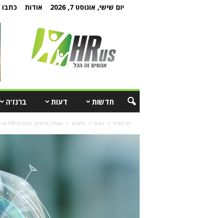
יום שישי, אוגוסט 7, 2026
אודות
כתבו ל
חדשות
דעות
ברנז'ה
דף הבית
דעות
בלוגים
עבודה מרחוק: עולם ה-HR שייך למציאות הווירטואלית