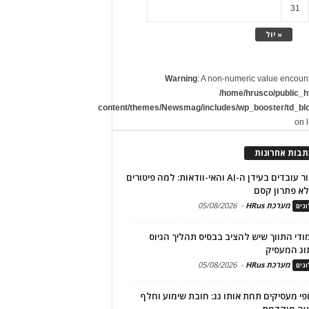
31
« יול
Warning
: A non-numeric value encoun
/home/hrusco/public_h
content/themes/Newsmag/includes/wp_booster/td_bl
on 
תבות אחרונות
שימור עובדים בעידן ה-AI והאי-וודאות: למה פיטורים
א פתרון קסם
מערכת HRus
-
05/08/2026
גים
מודי התווך שיש להציב בבסיס תהליך הגיוס
וג המעסיק
מערכת HRus
-
05/08/2026
גים
פי מעסיקים תחת אותו גג: חובת שימוע וחלף
עה מוקדמת