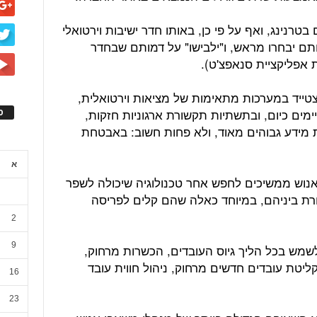
טרנינג, ואף על פי כן, באותו חדר ישיבות וירטואלי
ותם יבחרו מראש, ו"ילבישו" על דמותם שבחדר
סת אפליקציית סנאפצ'ט).
הצטייד במערכות מתאימות של מציאות וירטואלית,
מים כיום, ובתשתיות תקשורת ארגוניות חזקות,
ס
ת מידע גבוהים מאוד, ולא פחות חשוב: באבטחת
א
אנוש ממשיכים לחפש אחר טכנולוגיה שיכולה לשפר
רת ביניהם, במיוחד כאלה שהם קלים לפריסה
2
9
לשמש בכל הליך גיוס העובדים, הכשרות מרחוק,
יטת עובדים חדשים מרחוק, ניהול חווית עובד
16
23