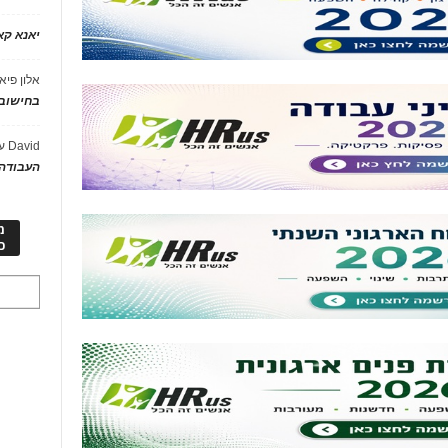
יאנא ק
אלון פיא
בחישוב 
David
ע
העבודה 
מ
כ