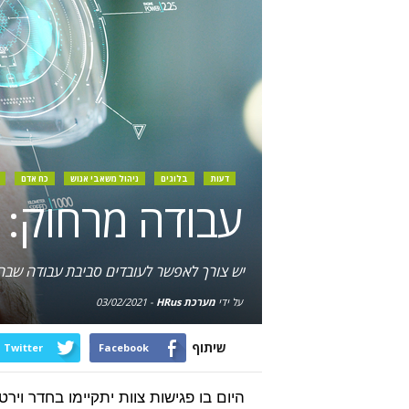
דעות
בלוגים
ניהול משאבי אנוש
כח אדם
עבודה מרחוק: עולם ה-HR שייך למצ
יש צורך לאפשר לעובדים סביבת עבודה שבה
על ידי
מערכת HRus
-
03/02/2021
שיתוף
Twitter
Facebook
היום בו פגישות צוות יתקיימו בחדר וי