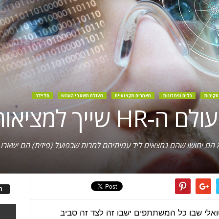
סקירות
כלים ופתרונות
מאמרים מקצועיים
מעולם משאבי האנוש
סליידר
יאות הווירטואלית
 הם יחושו שהם נמצאים ליד עמיתיהם למרות שבפועל (פיזית) הם ישארו
ה
רטואלי שבו כל המשתתפים ישבו זה לצד זה סביב