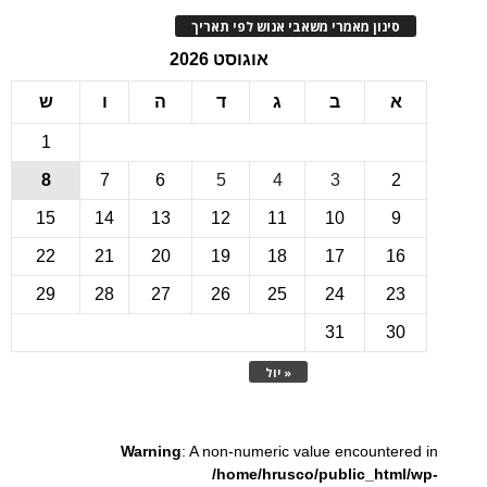
ינון מאמרי משאבי אנוש לפי תאריך
אוגוסט 2026
ב
ג
ד
ה
ו
ש
1
8
7
6
5
4
3
15
14
13
12
11
10
22
21
20
19
18
17
1
29
28
27
26
25
24
2
31
3
« יול
Warning
: A non-numeric value encounte
/home/hrusco/public_htm