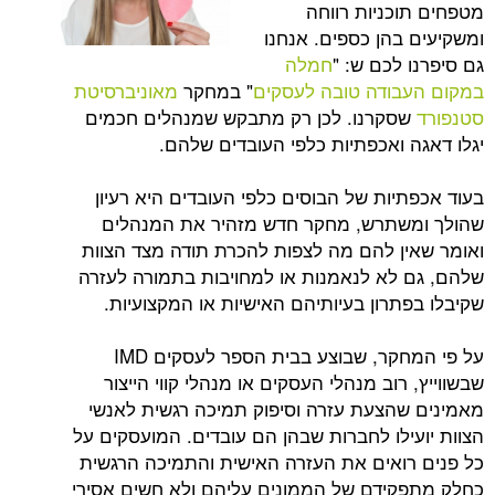
כניות רווחה
בהן כספים. אנחנו
לכם ש: "
חמלה
ודה טובה לעסקים
" במחקר
מאוניברסיטת
קרנו. לכן רק מתבקש שמנהלים חכמים
 ואכפתיות כלפי העובדים שלהם.
יות של הבוסים כלפי העובדים היא רעיון
שתרש, מחקר חדש מזהיר את המנהלים
ן להם מה לצפות להכרת תודה מצד הצוות
לא לנאמנות או למחויבות בתמורה לעזרה
תרון בעיותיהם האישיות או המקצועיות.
על פי המחקר, שבוצע בבית הספר לעסקים IMD
רוב מנהלי העסקים או מנהלי קווי הייצור
הצעת עזרה וסיפוק תמיכה רגשית לאנשי
ילו לחברות שבהן הם עובדים. המועסקים על
ואים את העזרה האישית והתמיכה הרגשית
ידם של הממונים עליהם ולא חשים אסירי