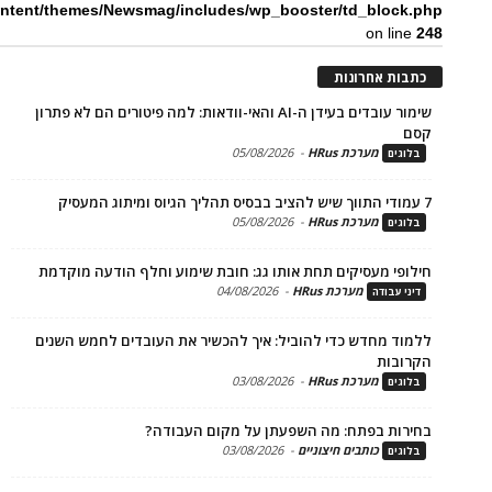
content/themes/Newsmag/includes/wp_booster/td_bloc
on li
ת אחרונות
שימור עובדים בעידן ה-AI והאי-וודאות: למה פיטורים הם לא פתרון
מערכת HRus
-
05/08/2026
ים
מערכת HRus
-
05/08/2026
ים
פי מעסיקים תחת אותו גג: חובת שימוע וחלף הודעה מוקדמת
מערכת HRus
-
04/08/2026
 עבודה
ד מחדש כדי להוביל: איך להכשיר את העובדים לחמש השנים
בות
מערכת HRus
-
03/08/2026
ים
ות בפתח: מה השפעתן על מקום העבודה?
כותבים חיצוניים
-
03/08/2026
ים