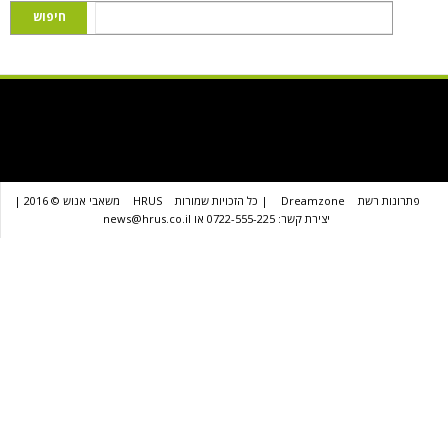
שת
Dreamzone
| כל הזכויות שמורות
HRUS
משאבי אנוש © 2016 |
יצירת קשר: 0722-555-225 או news@hrus.co.il