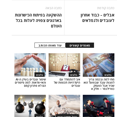
כתבה הבאה
וד אחרון
ההשקעה בפיתוח הכישרונות
גמלאים
בארגונים צפויה לעלות בכל
העולם
מאמרים קשורים
עוד מאותו הכותב
בלוגים
בלוגים
 צריך
איך להתמודד עם
שימור עובדים בעידן ה-AI
פועל הוא
היעדרויות תכופות של
והאי-וודאות: למה פיטורים
ק
עובדים
הם לא פתרון קסם
ק א
ניהול משאבי אנוש
בלוגים