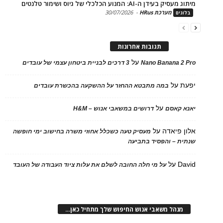
בעידן ה-AI: המנוע הכלכלי של גיוס ושימור טלנטים
מערכת HRus
-
30/07/2026
ים
תגובות אחרונות
על
Nano Banana 2
3 דרכים לבניית ביטחון עצמי של עובדים
על
במה מתבטא ההחזר על ההשקעה בהכשרת עובדים
על
 קאסם
דרושים במשאבי אנוש – H&M
 פיאדה
על
מעסיק טעה כשכלל אחוזי משרה בחישוב ימי חופשה
ת – והפסיד בתביעה
D
על
על מי חלה החובה לשלם את עלות ציוד העבודה של העובד
נהל משאבי אנוש החיפוש שלך מתחיל כאן…