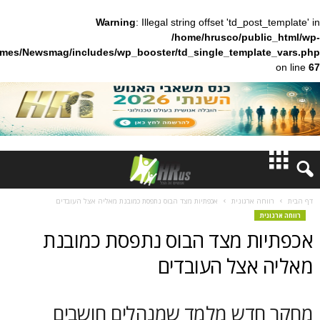
Warning
: Illegal string offset 'td_pos
/home/hrusco/publ
content/themes/Newsmag/includes/wp_booster/td_single_templa
חדשות
ה ארגונית
אכפתיות מצד הבוס נתפסת כמובנת מאליה אצל העובדים
ת
דעות
ת מצד הבוס נתפסת כמובנת
ברנז'ה
אצל העובדים
מאמרים
דש מלמד שמנהלים חושבים