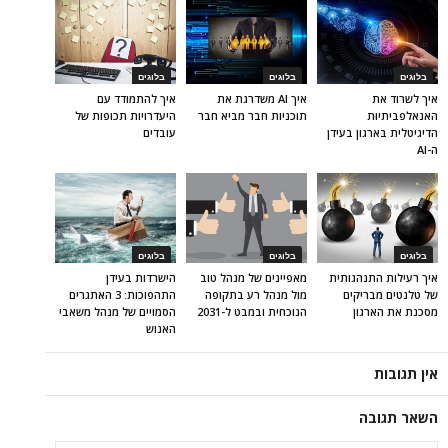
בלוגים
בלוגים
בלוגים
איך לשרוד את
איך AI משדרגת את
איך להתמודד עם
האנאלפביתיוּת
תוכניות חבר מביא חבר
היעדרויות תכופות של
הדיגיטלית בארגון בעידן
עובדים
ה-AI
בלוגים
בלוגים
בלוגים
איך רעילות התנהגותית
מאפיינים של מנהל טוב
הישרדות בעידן
של טלנטים מבריקים
מול מנהל רע בתקופה
התהפוכות: 3 האתגרים
מסכנת את הארגון
הנוכחית ובמבט ל-2031
הסמויים של מנהל משאבי
האנוש
אין תגובות
השאר תגובה