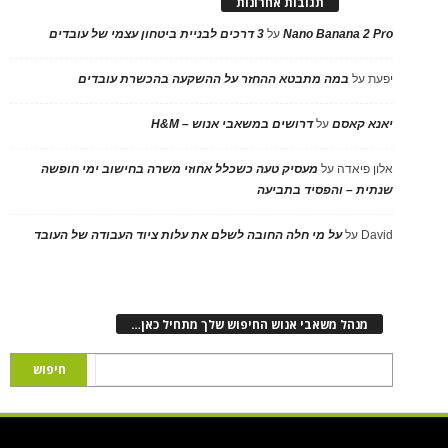
תגובות אחרונות
Nano Banana 2 Pro
על
3 דרכים לבניית ביטחון עצמי של עובדים
יפעת
על
במה מתבטא ההחזר על ההשקעה בהכשרת עובדים
יאנא קאסם
על
דרושים במשאבי אנוש – H&M
אלון פיאדה
על
מעסיק טעה כשכלל אחוזי משרה בחישוב ימי חופשה
שנתית – והפסיד בתביעה
David
על
על מי חלה החובה לשלם את עלות ציוד העבודה של העובד
מנהל משאבי אנוש החיפוש שלך מתחיל כאן…