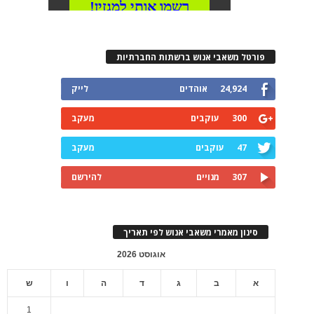
פורטל משאבי אנוש ברשתות החברתיות
24,924
אוהדים
לייק
300
עוקבים
מעקב
47
עוקבים
מעקב
307
מנויים
להירשם
סינון מאמרי משאבי אנוש לפי תאריך
אוגוסט 2026
א
ב
ג
ד
ה
ו
ש
1