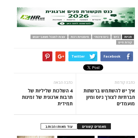
תגיות
גיוס
גיוס איכותי
מיומנויות רכות
עצות למנהל משאבי אנוש
קורות חיים
Twitter
Facebook
כתבה קודמת
כתבה הבאה
איך יש להשתמש ברשתות
4 השלכות שליליות של
חברתיות לצורך גיוס ומיון
תרבות ארגונית של זמינות
מועמדים
תמידית
מאמרים קשורים
עוד מאותו הכותב