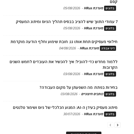
קסם
מערכת HRus
-
05/08/2026
בלוגים
7 עמודי התווך שיש להציב בבסיס תהליך הגיוס ומיתוג המעסיק
מערכת HRus
-
05/08/2026
בלוגים
חילופי מעסיקים תחת אותו גג: חובת שימוע וחלף הודעה מוקדמת
מערכת HRus
-
04/08/2026
דיני עבודה
ללמוד מחדש כדי להוביל: איך להכשיר את העובדים לחמש השנים
הקרובות
מערכת HRus
-
03/08/2026
בלוגים
בחירות בפתח: מה השפעתן על מקום העבודה?
כותבים חיצוניים
-
03/08/2026
בלוגים
מיתוג מעסיק בעידן ה-AI: המנוע הכלכלי של גיוס ושימור טלנטים
מערכת HRus
-
30/07/2026
בלוגים