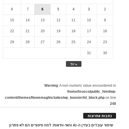
8
7
6
5
4
3
2
15
14
13
12
11
10
9
22
21
20
19
18
17
16
29
28
27
26
25
24
23
31
30
« יול
Warning
: A non-numeric value encountered in
/home/hrusco/public_html/wp-
content/themes/Newsmag/includes/wp_booster/td_block.php
on line
248
כתבות אחרונות
שימור עובדים בעידן ה-AI והאי-וודאות: למה פיטורים הם לא פתרון