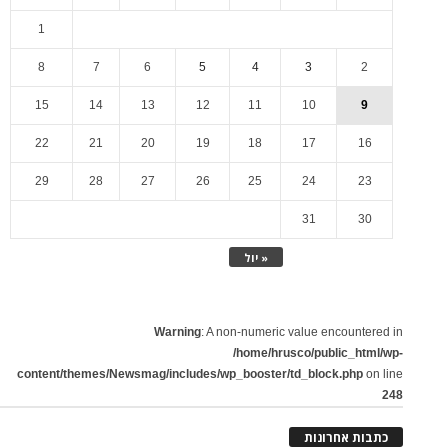
1
8
7
6
5
4
3
2
15
14
13
12
11
10
9
22
21
20
19
18
17
16
29
28
27
26
25
24
23
31
30
« יול
Warning
: A non-numeric value encountered in
/home/hrusco/public_html/wp-
content/themes/Newsmag/includes/wp_booster/td_block.php
on line
248
כתבות אחרונות