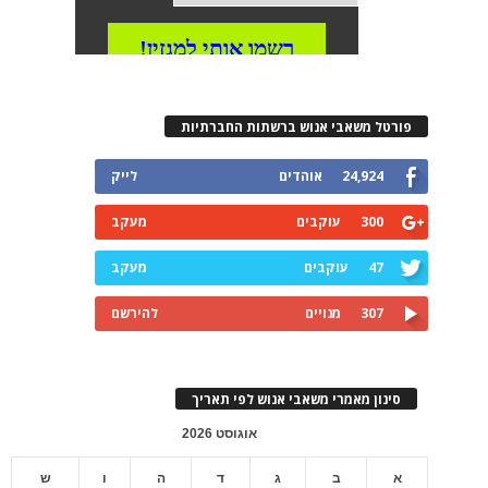
פורטל משאבי אנוש ברשתות החברתיות
24,924
אוהדים
לייק
300
עוקבים
מעקב
47
עוקבים
מעקב
307
מנויים
להירשם
סינון מאמרי משאבי אנוש לפי תאריך
אוגוסט 2026
א
ב
ג
ד
ה
ו
ש