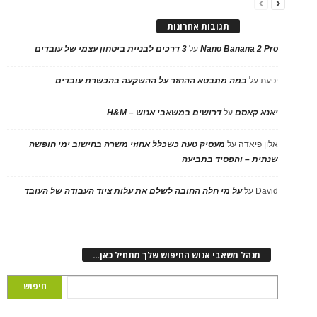
תגובות אחרונות
Nano Banana 2 Pro
על
3 דרכים לבניית ביטחון עצמי של עובדים
יפעת
על
במה מתבטא ההחזר על ההשקעה בהכשרת עובדים
יאנא קאסם
על
דרושים במשאבי אנוש – H&M
אלון פיאדה
על
מעסיק טעה כשכלל אחוזי משרה בחישוב ימי חופשה
שנתית – והפסיד בתביעה
David
על
על מי חלה החובה לשלם את עלות ציוד העבודה של העובד
מנהל משאבי אנוש החיפוש שלך מתחיל כאן…