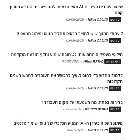
שימור עובדים בעידן ה-AI והאי-וודאות: למה פיטורים הם לא פתרון
קסם
מערכת HRus
-
05/08/2026
בלוגים
7 עמודי התווך שיש להציב בבסיס תהליך הגיוס ומיתוג המעסיק
מערכת HRus
-
05/08/2026
בלוגים
חילופי מעסיקים תחת אותו גג: חובת שימוע וחלף הודעה מוקדמת
מערכת HRus
-
04/08/2026
דיני עבודה
ללמוד מחדש כדי להוביל: איך להכשיר את העובדים לחמש השנים
הקרובות
מערכת HRus
-
03/08/2026
בלוגים
בחירות בפתח: מה השפעתן על מקום העבודה?
כותבים חיצוניים
-
03/08/2026
בלוגים
מיתוג מעסיק בעידן ה-AI: המנוע הכלכלי של גיוס ושימור טלנטים
מערכת HRus
-
30/07/2026
בלוגים