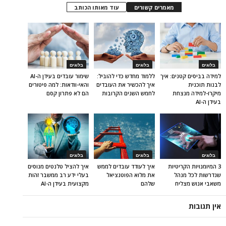
מאמרים קשורים
עוד מאותו הכותב
בלוגים
בלוגים
בלוגים
למידה בביסים קטנים: איך
ללמוד מחדש כדי להוביל:
שימור עובדים בעידן ה-AI
לבנות תוכנית
איך להכשיר את העובדים
והאי-וודאות: למה פיטורים
מיקרו-למידה מנצחת
לחמש השנים הקרובות
הם לא פתרון קסם
בעידן ה-AI
בלוגים
בלוגים
בלוגים
3 המיומנויות הקריטיות
איך לעודד עובדים לממש
איך להציל טלנטים מנוסים
שנדרשות לכל מנהל
את מלוא הפוטנציאל
בעלי ידע רב ממשבר זהות
משאבי אנוש מצליח
שלהם
מקצועית בעידן ה-AI
אין תגובות