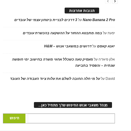
תגובות אחרונות
Nano Banana 2 Pro
על
3 דרכים לבניית ביטחון עצמי של עובדים
יפעת
על
במה מתבטא ההחזר על ההשקעה בהכשרת עובדים
יאנא קאסם
על
דרושים במשאבי אנוש – H&M
אלון פיאדה
על
מעסיק טעה כשכלל אחוזי משרה בחישוב ימי חופשה
שנתית – והפסיד בתביעה
David
על
על מי חלה החובה לשלם את עלות ציוד העבודה של העובד
מנהל משאבי אנוש החיפוש שלך מתחיל כאן…