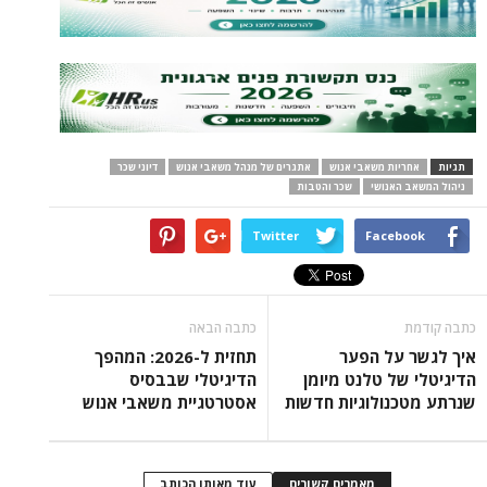
תגיות
אחריות משאבי אנוש
אתגרים של מנהל משאבי אנוש
דיוני שכר
ניהול המשאב האנושי
שכר והטבות
Twitter
Facebook
כתבה קודמת
כתבה הבאה
איך לגשר על הפער
תחזית ל-2026: המהפך
הדיגיטלי של טלנט מיומן
הדיגיטלי שבבסיס
שנרתע מטכנולוגיות חדשות
אסטרטגיית משאבי אנוש
מאמרים קשורים
עוד מאותו הכותב