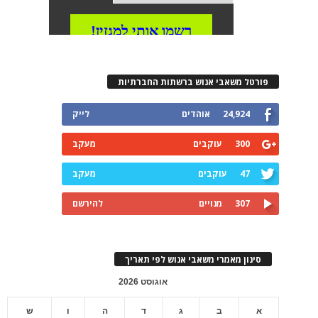
פורטל משאבי אנוש ברשתות החברתיות
24,924
אוהדים
לייק
300
עוקבים
מעקב
47
עוקבים
מעקב
307
מנויים
להירשם
סינון מאמרי משאבי אנוש לפי תאריך
אוגוסט 2026
א
ב
ג
ד
ה
ו
ש