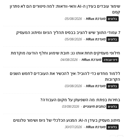
שימור עובדים בעידן ה-AI והאי-וודאות: למה פיטורים הם לא פתרון
קסם
מערכת HRus
-
05/08/2026
בלוגים
7 עמודי התווך שיש להציב בבסיס תהליך הגיוס ומיתוג המעסיק
מערכת HRus
-
05/08/2026
בלוגים
חילופי מעסיקים תחת אותו גג: חובת שימוע וחלף הודעה מוקדמת
מערכת HRus
-
04/08/2026
דיני עבודה
ללמוד מחדש כדי להוביל: איך להכשיר את העובדים לחמש השנים
הקרובות
מערכת HRus
-
03/08/2026
בלוגים
בחירות בפתח: מה השפעתן על מקום העבודה?
כותבים חיצוניים
-
03/08/2026
בלוגים
מיתוג מעסיק בעידן ה-AI: המנוע הכלכלי של גיוס ושימור טלנטים
מערכת HRus
-
30/07/2026
בלוגים