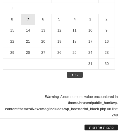
1
8
7
6
5
4
3
2
15
14
13
12
11
10
9
22
21
20
19
18
17
16
29
28
27
26
25
24
23
31
30
« יול
Warning
: A non-numeric value encountered in
/home/hrusco/public_html/wp-
content/themes/Newsmag/includes/wp_booster/td_block.php
on line
248
כתבות אחרונות