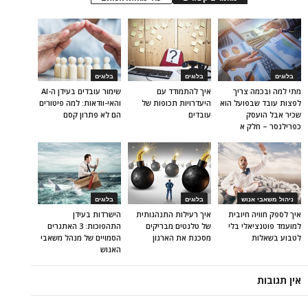
בלוגים
בלוגים
בלוגים
מתי למה ובכמה צריך
איך להתמודד עם
שימור עובדים בעידן ה-AI
לפצות עובד שבפועל הוא
היעדרויות תכופות של
והאי-וודאות: למה פיטורים
שכיר אבל הועסק
עובדים
הם לא פתרון קסם
כפרילנסר – חלק א
ניהול משאבי אנוש
בלוגים
בלוגים
איך לספק חוויה חיובית
איך רעילות התנהגותית
הישרדות בעידן
למועמד פוטנציאלי בלי
של טלנטים מבריקים
התהפוכות: 3 האתגרים
לטבוע בשאלות
מסכנת את הארגון
הסמויים של מנהל משאבי
האנוש
אין תגובות