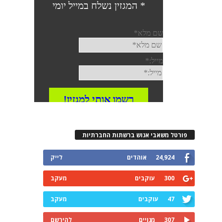
פורטל משאבי אנוש ברשתות החברתיות
24,924
אוהדים
לייק
300
עוקבים
מעקב
47
עוקבים
מעקב
307
מנויים
להירשם