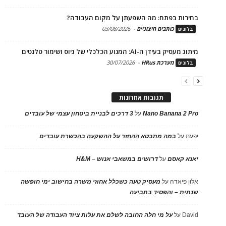
בחירות בפתח: מה השפעתן על מקום העבודה?
כותבים חיצוניים
-
03/08/2026
בלוגים
מיתוג מעסיק בעידן ה-AI: המנוע הכלכלי של גיוס ושימור טלנטים
מערכת HRus
-
30/07/2026
בלוגים
תגובות אחרונות
Nano Banana 2 Pro
על
3 דרכים לבניית ביטחון עצמי של עובדים
יפעת
על
במה מתבטא ההחזר על ההשקעה בהכשרת עובדים
יאנא קאסם
על
דרושים במשאבי אנוש – H&M
אלון פיאדה
על
מעסיק טעה כשכלל אחוזי משרה בחישוב ימי חופשה
שנתית – והפסיד בתביעה
David
על
על מי חלה החובה לשלם את עלות ציוד העבודה של העובד