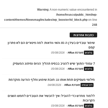
Warning
: A non-numeric value encountered in
/home/hrusco/public_html/wp-
content/themes/Newsmag/includes/wp_booster/td_block.php
on line
248
כתבות אחרונות
שימור עובדים בעידן ה-AI והאי-וודאות: למה פיטורים הם לא פתרון
קסם
מערכת HRus
-
05/08/2026
בלוגים
7 עמודי התווך שיש להציב בבסיס תהליך הגיוס ומיתוג המעסיק
מערכת HRus
-
05/08/2026
בלוגים
חילופי מעסיקים תחת אותו גג: חובת שימוע וחלף הודעה מוקדמת
מערכת HRus
-
04/08/2026
דיני עבודה
ללמוד מחדש כדי להוביל: איך להכשיר את העובדים לחמש השנים
הקרובות
מערכת HRus
-
03/08/2026
בלוגים