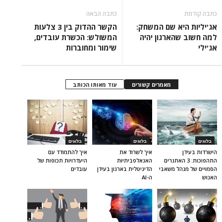
כתבה קודמת
כתבה הבאה
אג'יליות היא שם המשחק:
הקשר ההדוק בין 3 צלעות
למה חשוב שהארגון יהיה
המשולש: הכשרת עובדים,
אג'ילי
שימור ומחוברות
מאמרים קשורים
עוד מאותו הכותב
בלוגים
בלוגים
בלוגים
הישרדות בעידן
איך לשרוד את
איך להתמודד עם
התהפוכות: 3 האתגרים
האנאלפביתיוּת
היעדרויות תכופות של
הסמויים של מנהל משאבי
הדיגיטלית בארגון בעידן
עובדים
האנוש
ה-AI