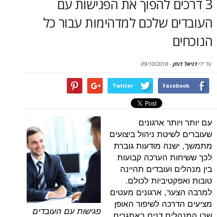
ים להפוך את הפגישות עם
סקירות
ם שלכם למדהימות עבור כל
דף הבית
ם
תן
-
09/10/2018
Twitter
Face
ותר ארגונים
שיטת ניהול ביצועים
נה מודעות גוברת
ת הערכה קבועות
 ועובדים תהיינה
קטיביות לכולם.
ר, ארגונים מעטים
רכה לשיפור האופן
פגישות עם העובדים
ים דנים באתגרים