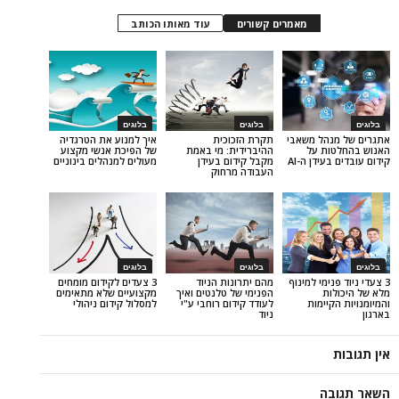
מאמרים קשורים
עוד מאותו הכותב
בלוגים
בלוגים
ל משאבי
תקרת הזכוכית
איך למנוע את הטרגדיה
ת על
ההיברידית: מי באמת
של הפיכת אנשי מקצוע
דן ה-AI
מקבל קידום בעידן
מעולים למנהלים בינוניים
העבודה מרחוק
בלוגים
בלוגים
מי למינוף
מהם יתרונות הניוד
3 צעדים לקידום מומחים
ת
הפנימי של טלנטים ואיך
מקצועיים שלא מתאימים
ימות
לעודד קידום רוחבי ע"י
למסלול קידום ניהולי
ניוד
ה