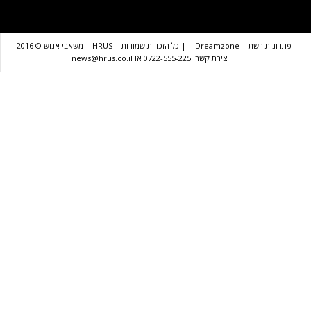
שת
Dreamzone
| כל הזכויות שמורות
HRUS
משאבי אנוש © 2016 |
יצירת קשר: 0722-555-225 או news@hrus.co.il