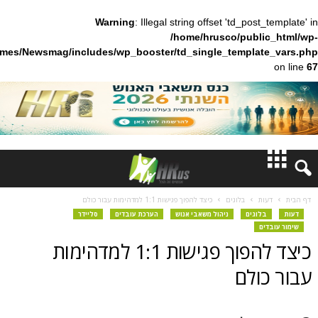
Warning
: Illegal string offset 'td_pos
/home/hrusco/publ
content/themes/Newsmag/includes/wp_booster/td_single_templa
חדשות
בלוגים
כיצד להפוך פגישות 1:1 למדהימות עבור כולם
וגים
ניהול משאבי אנוש
הערכת עובדים
סליידר
דעות
כיצד להפוך פגישות 1:1 למדהימות
ברנז'ה
ולם
מאמרים