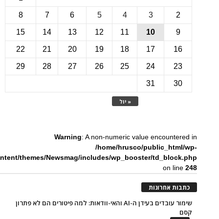
8
7
6
5
4
3
15
14
13
12
11
10
22
21
20
19
18
17
1
29
28
27
26
25
24
2
31
3
« יול
Warning
: A non-numeric value encounte
/home/hrusco/public_htm
content/themes/Newsmag/includes/wp_booster/td_bloc
on li
ת אחרונות
שימור עובדים בעידן ה-AI והאי-וודאות: למה פיטורים הם לא פתרון