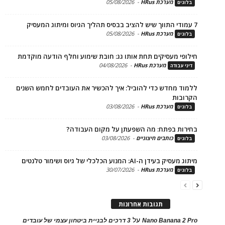
מערכת HRus
-
05/08/2026
ים
מערכת HRus
-
05/08/2026
ים
פי מעסיקים תחת אותו גג: חובת שימוע וחלף הודעה מוקדמת
מערכת HRus
-
04/08/2026
 עבודה
ד מחדש כדי להוביל: איך להכשיר את העובדים לחמש השנים
בות
מערכת HRus
-
03/08/2026
ים
ות בפתח: מה השפעתן על מקום העבודה?
כותבים חיצוניים
-
03/08/2026
ים
בעידן ה-AI: המנוע הכלכלי של גיוס ושימור טלנטים
מערכת HRus
-
30/07/2026
ים
תגובות אחרונות
על
Nano Banana 2
3 דרכים לבניית ביטחון עצמי של עובדים