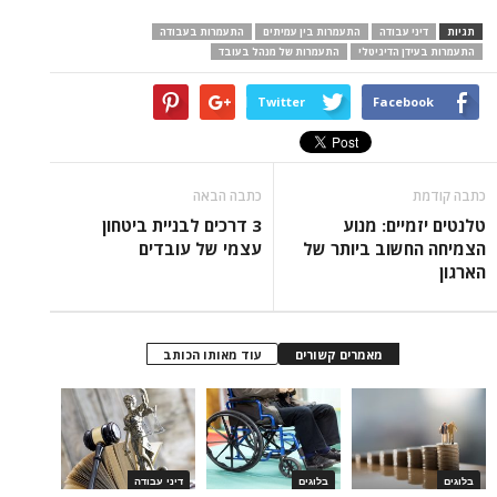
תגיות
דיני עבודה
התעמרות בין עמיתים
התעמרות בעבודה
התעמרות בעידן הדיגיטלי
התעמרות של מנהל בעובד
Twitter
Facebook
כתבה קודמת
כתבה הבאה
טלנטים יזמיים: מנוע
3 דרכים לבניית ביטחון
הצמיחה החשוב ביותר של
עצמי של עובדים
הארגון
מאמרים קשורים
עוד מאותו הכותב
בלוגים
בלוגים
דיני עבודה