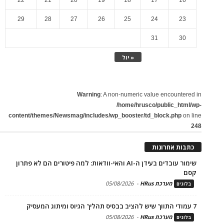
29
28
27
26
25
24
23
31
30
« יול
Warning
: A non-numeric value encountered in
/home/hrusco/public_html/wp-
content/themes/Newsmag/includes/wp_booster/td_block.php
on line
248
כתבות אחרונות
שימור עובדים בעידן ה-AI והאי-וודאות: למה פיטורים הם לא פתרון
קסם
מערכת HRus
-
05/08/2026
בלוגים
7 עמודי התווך שיש להציב בבסיס תהליך הגיוס ומיתוג המעסיק
מערכת HRus
-
05/08/2026
בלוגים