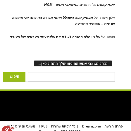
יאנא קאסם
על
דרושים במשאבי אנוש – H&M
אלון פיאדה
על
מעסיק טעה כשכלל אחוזי משרה בחישוב ימי חופשה
שנתית – והפסיד בתביעה
David
על
על מי חלה החובה לשלם את עלות ציוד העבודה של העובד
מנהל משאבי אנוש החיפוש שלך מתחיל כאן…
פתרונות רשת
Dreamzone
| כל הזכויות שמורות
HRUS
משאבי אנוש © 2016 |