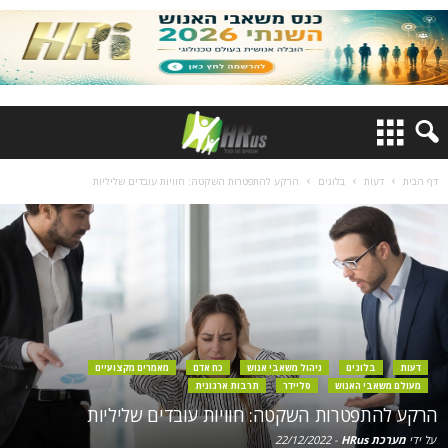
דף הבית
דעות
בלוגים
הרקע להתפטרות השקטה: חוויות עובדים שליליות
דעות
בלוגים
ניהול משאבי אנוש
כח אדם
מאמרים מקצועיים
מעולם משאבי האנוש
סליידר
תרבות ארגונית
הרקע להתפטרות השקטה: חוויות עובדים שליליות
על ידי
מערכת HRus
-
22/12/2022