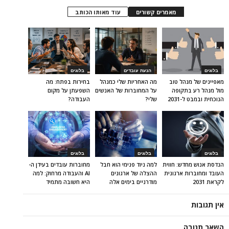
מאמרים קשורים
עוד מאותו הכותב
בלוגים
הנעת עובדים
בלוגים
מאפיינים של מנהל טוב
מה האחריות שלי כמנהל
בחירות בפתח: מה
מול מנהל רע בתקופה
על המחוברות של האנשים
השפעתן על מקום
הנוכחית ובמבט ל-2031
שלי?
העבודה?
בלוגים
בלוגים
בלוגים
הנדסת אנוש מחדש: חווית
למה ניוד פנימי הוא חבל
מחוברות עובדים בעידן ה-
העובד ומחוברות ארגונית
ההצלה של ארגונים
AI והעבודה מרחוק: למה
לקראת 2031
מודרניים בימים אלה
היא חשובה מתמיד
אין תגובות
השאר תגובה