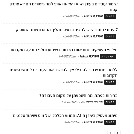
שימור עובדים בעידן ה-AI והאי-וודאות: למה פיטורים הם לא פתרון
קסם
מערכת HRus
-
05/08/2026
בלוגים
7 עמודי התווך שיש להציב בבסיס תהליך הגיוס ומיתוג המעסיק
מערכת HRus
-
05/08/2026
בלוגים
חילופי מעסיקים תחת אותו גג: חובת שימוע וחלף הודעה מוקדמת
מערכת HRus
-
04/08/2026
דיני עבודה
ללמוד מחדש כדי להוביל: איך להכשיר את העובדים לחמש השנים
הקרובות
מערכת HRus
-
03/08/2026
בלוגים
בחירות בפתח: מה השפעתן על מקום העבודה?
כותבים חיצוניים
-
03/08/2026
בלוגים
מיתוג מעסיק בעידן ה-AI: המנוע הכלכלי של גיוס ושימור טלנטים
מערכת HRus
-
30/07/2026
בלוגים