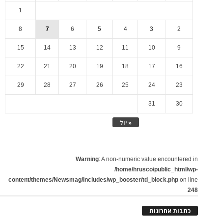
1
8
7
6
5
4
3
2
15
14
13
12
11
10
9
22
21
20
19
18
17
16
29
28
27
26
25
24
23
31
30
« יול
Warning
: A non-numeric value encountered in
/home/hrusco/public_html/wp-
content/themes/Newsmag/includes/wp_booster/td_block.php
on line
248
כתבות אחרונות