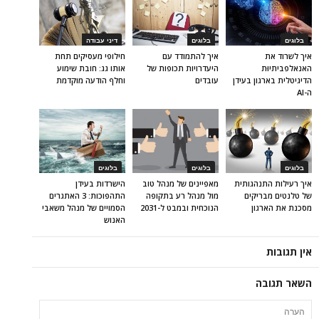
בלוגים
בלוגים
דיני עבודה
איך לשרוד את
איך להתמודד עם
חילופי מעסיקים תחת
האנאלפביתיוּת
היעדרויות תכופות של
אותו גג: חובת שימוע
הדיגיטלית בארגון בעידן
עובדים
וחלף הודעה מוקדמת
ה-AI
בלוגים
בלוגים
בלוגים
איך רעילות התנהגותית
מאפיינים של מנהל טוב
הישרדות בעידן
של טלנטים מבריקים
מול מנהל רע בתקופה
התהפוכות: 3 האתגרים
מסכנת את הארגון
הנוכחית ובמבט ל-2031
הסמויים של מנהל משאבי
האנוש
אין תגובות
השאר תגובה