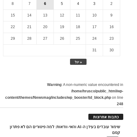
8
7
6
5
4
3
2
15
14
13
12
11
10
9
22
21
20
19
18
17
16
29
28
27
26
25
24
23
31
30
« יול
Warning
: A non-numeric value encountered in
/home/hrusco/public_html/wp-
content/themes/Newsmag/includes/wp_booster/td_block.php
on line
248
כתבות אחרונות
שימור עובדים בעידן ה-AI והאי-וודאות: למה פיטורים הם לא פתרון
קסם