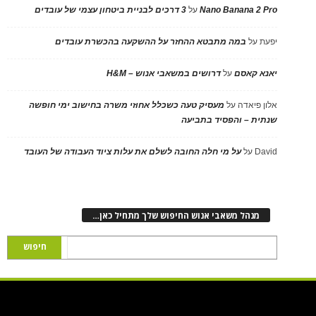
Nano Banana 2 Pro
על
3 דרכים לבניית ביטחון עצמי של עובדים
יפעת
על
במה מתבטא ההחזר על ההשקעה בהכשרת עובדים
יאנא קאסם
על
דרושים במשאבי אנוש – H&M
אלון פיאדה
על
מעסיק טעה כשכלל אחוזי משרה בחישוב ימי חופשה
שנתית – והפסיד בתביעה
David
על
על מי חלה החובה לשלם את עלות ציוד העבודה של העובד
מנהל משאבי אנוש החיפוש שלך מתחיל כאן…