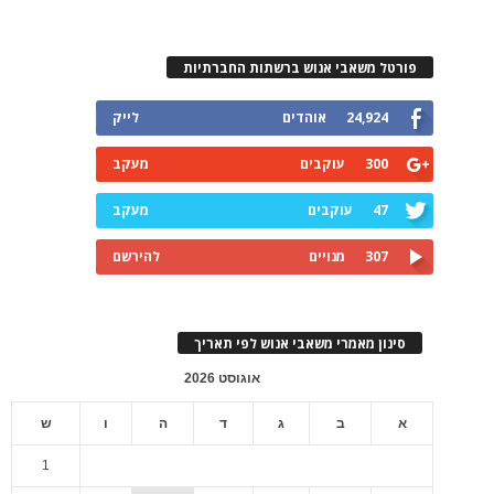
פורטל משאבי אנוש ברשתות החברתיות
24,924
אוהדים
לייק
300
עוקבים
מעקב
47
עוקבים
מעקב
307
מנויים
להירשם
סינון מאמרי משאבי אנוש לפי תאריך
אוגוסט 2026
א
ב
ג
ד
ה
ו
ש
1