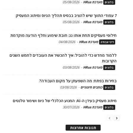
מערכת HRus
-
05/08/2026
בלוגים
7 עמודי התווך שיש להציב בבסיס תהליך הגיוס ומיתוג המעסיק
מערכת HRus
-
05/08/2026
בלוגים
חילופי מעסיקים תחת אותו גג: חובת שימוע וחלף הודעה מוקדמת
מערכת HRus
-
04/08/2026
דיני עבודה
ללמוד מחדש כדי להוביל: איך להכשיר את העובדים לחמש השנים
הקרובות
מערכת HRus
-
03/08/2026
בלוגים
בחירות בפתח: מה השפעתן על מקום העבודה?
כותבים חיצוניים
-
03/08/2026
בלוגים
מיתוג מעסיק בעידן ה-AI: המנוע הכלכלי של גיוס ושימור טלנטים
מערכת HRus
-
30/07/2026
בלוגים
תגובות אחרונות