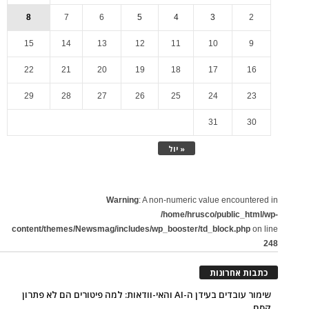
8
7
6
5
4
3
2
15
14
13
12
11
10
9
22
21
20
19
18
17
16
29
28
27
26
25
24
23
31
30
« יול
Warning
: A non-numeric value encountered in
/home/hrusco/public_html/wp-
content/themes/Newsmag/includes/wp_booster/td_block.php
on line
248
כתבות אחרונות
שימור עובדים בעידן ה-AI והאי-וודאות: למה פיטורים הם לא פתרון
קסם