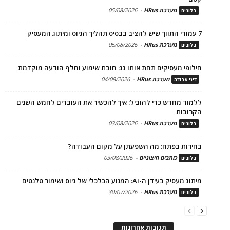
מערכת HRus
-
05/08/2026
בלוגים
7 עמודי התווך שיש להציב בבסיס תהליך הגיוס ומיתוג המעסיק
מערכת HRus
-
05/08/2026
בלוגים
חילופי מעסיקים תחת אותו גג: חובת שימוע וחלף הודעה מוקדמת
מערכת HRus
-
04/08/2026
דיני עבודה
ללמוד מחדש כדי להוביל: איך להכשיר את העובדים לחמש השנים
הקרובות
מערכת HRus
-
03/08/2026
בלוגים
בחירות בפתח: מה השפעתן על מקום העבודה?
כותבים חיצוניים
-
03/08/2026
בלוגים
מיתוג מעסיק בעידן ה-AI: המנוע הכלכלי של גיוס ושימור טלנטים
מערכת HRus
-
30/07/2026
בלוגים
תגובות אחרונות