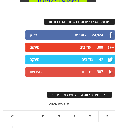
פורטל משאבי אנוש ברשתות החברתיות
24,924
אוהדים
לייק
300
עוקבים
מעקב
47
עוקבים
מעקב
307
מנויים
להירשם
סינון מאמרי משאבי אנוש לפי תאריך
אוגוסט 2026
א
ב
ג
ד
ה
ו
ש
1