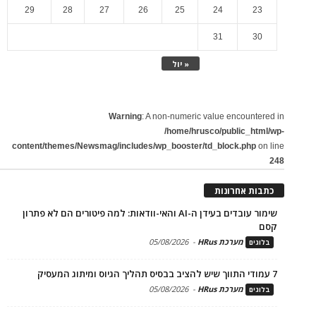
29
28
27
26
25
24
23
31
30
« יול
Warning
: A non-numeric value encountered in
/home/hrusco/public_html/wp-
content/themes/Newsmag/includes/wp_booster/td_block.php
on line
248
כתבות אחרונות
שימור עובדים בעידן ה-AI והאי-וודאות: למה פיטורים הם לא פתרון
קסם
מערכת HRus
-
05/08/2026
בלוגים
7 עמודי התווך שיש להציב בבסיס תהליך הגיוס ומיתוג המעסיק
מערכת HRus
-
05/08/2026
בלוגים