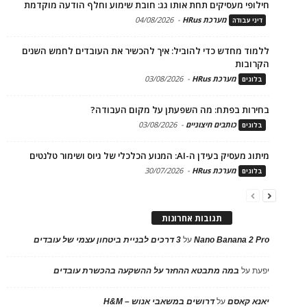
חילופי מעסיקים תחת אותו גג: חובת שימוע וחלף הודעה מוקדמת
מערכת HRus
-
04/08/2026
דיני עבודה
ללמוד מחדש כדי להוביל: איך להכשיר את העובדים לחמש השנים
הקרובות
מערכת HRus
-
03/08/2026
בלוגים
בחירות בפתח: מה השפעתן על מקום העבודה?
כותבים חיצוניים
-
03/08/2026
בלוגים
מיתוג מעסיק בעידן ה-AI: המנוע הכלכלי של גיוס ושימור טלנטים
מערכת HRus
-
30/07/2026
בלוגים
תגובות אחרונות
Nano Banana 2 Pro
על
3 דרכים לבניית ביטחון עצמי של עובדים
יפעת
על
במה מתבטא ההחזר על ההשקעה בהכשרת עובדים
יאנא קאסם
על
דרושים במשאבי אנוש – H&M