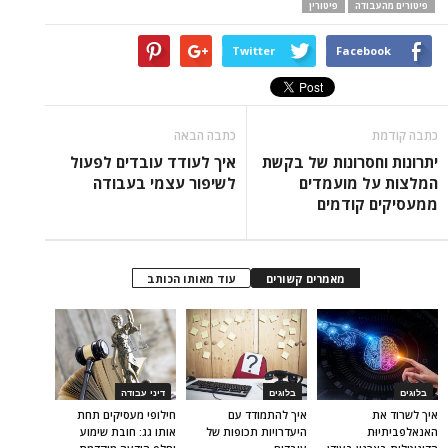
פיטורים מהעבודה
פיטורין
Twitter
Facebook
כתבה קודמת
כתבה הבאה
יתרונות וחסרונות של בקשת
איך לעודד עובדים לפעול
המלצות על מועמדים
לשיפור עצמי בעבודה
ממעסיקים קודמים
מאמרים קשורים
עוד מאותו הכותב
בלוגים
בלוגים
דיני עבודה
איך לשרוד את
איך להתמודד עם
חילופי מעסיקים תחת
האנאלפביתיוּת
היעדרויות תכופות של
אותו גג: חובת שימוע