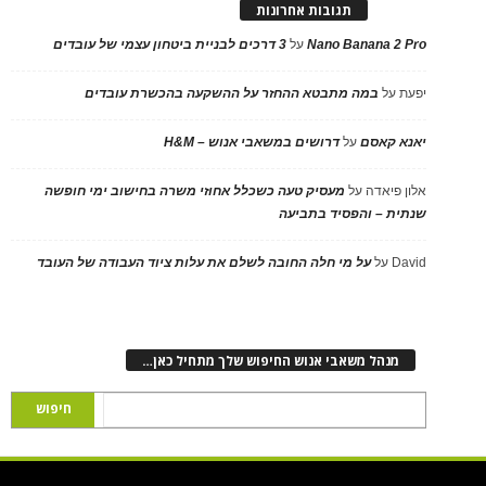
תגובות אחרונות
Nano Banana 2 Pro
על
3 דרכים לבניית ביטחון עצמי של עובדים
יפעת
על
במה מתבטא ההחזר על ההשקעה בהכשרת עובדים
יאנא קאסם
על
דרושים במשאבי אנוש – H&M
אלון פיאדה
על
מעסיק טעה כשכלל אחוזי משרה בחישוב ימי חופשה
שנתית – והפסיד בתביעה
David
על
על מי חלה החובה לשלם את עלות ציוד העבודה של העובד
מנהל משאבי אנוש החיפוש שלך מתחיל כאן…