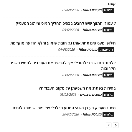
קסם
מערכת HRus
-
05/08/2026
בלוגים
7 עמודי התווך שיש להציב בבסיס תהליך הגיוס ומיתוג המעסיק
מערכת HRus
-
05/08/2026
בלוגים
חילופי מעסיקים תחת אותו גג: חובת שימוע וחלף הודעה מוקדמת
מערכת HRus
-
04/08/2026
דיני עבודה
ללמוד מחדש כדי להוביל: איך להכשיר את העובדים לחמש השנים
הקרובות
מערכת HRus
-
03/08/2026
בלוגים
בחירות בפתח: מה השפעתן על מקום העבודה?
כותבים חיצוניים
-
03/08/2026
בלוגים
מיתוג מעסיק בעידן ה-AI: המנוע הכלכלי של גיוס ושימור טלנטים
מערכת HRus
-
30/07/2026
בלוגים