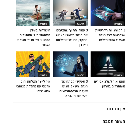
בלוגים
בלוגים
בלוגים
3 המיומנויות הקריטיות
3 עמודי התווך שמציבים
הישרדות בעידן
שנדרשות לכל מנהל
את מנהל משאבי האנוש
התהפוכות: 3 האתגרים
משאבי אנוש מצליח
במוקד, כמוביל להצלחת
הסמויים של מנהל משאבי
הארגון
האנוש
בלוגים
בלוגים
בלוגים
האם ואיך לשלב אסירים
3 תפקידי מפתח של
איך לייצר הצלחה וחוסן
משוחררים בארגון
מנהלי משאבי אנוש
ארגוני עם מחלקת משאבי
שעברו טרנספורמציה
אנוש 'רזה'
בעקבות ה-GenAI
אין תגובות
השאר תגובה