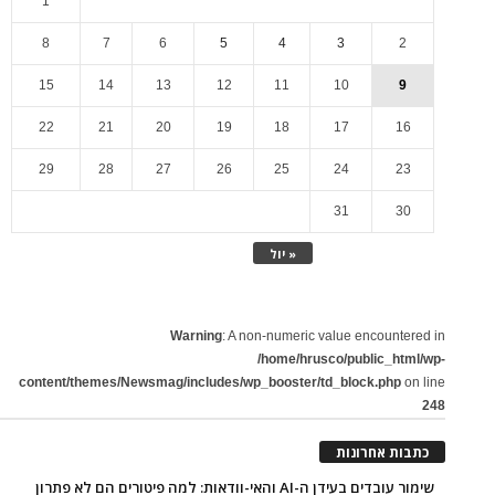
1
8
7
6
5
4
3
2
15
14
13
12
11
10
9
22
21
20
19
18
17
16
29
28
27
26
25
24
23
31
30
« יול
Warning
: A non-numeric value encountered in
/home/hrusco/public_html/wp-
content/themes/Newsmag/includes/wp_booster/td_block.php
on line
248
כתבות אחרונות
שימור עובדים בעידן ה-AI והאי-וודאות: למה פיטורים הם לא פתרון