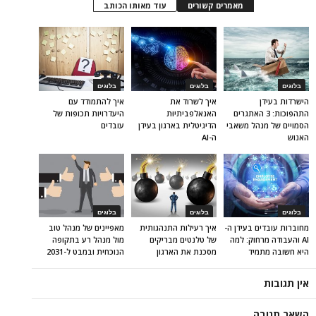
מאמרים קשורים
עוד מאותו הכותב
בלוגים
בלוגים
בלוגים
הישרדות בעידן
איך לשרוד את
איך להתמודד עם
התהפוכות: 3 האתגרים
האנאלפביתיוּת
היעדרויות תכופות של
הסמויים של מנהל משאבי
הדיגיטלית בארגון בעידן
עובדים
האנוש
ה-AI
בלוגים
בלוגים
בלוגים
מחוברות עובדים בעידן ה-
איך רעילות התנהגותית
מאפיינים של מנהל טוב
AI והעבודה מרחוק: למה
של טלנטים מבריקים
מול מנהל רע בתקופה
היא חשובה מתמיד
מסכנת את הארגון
הנוכחית ובמבט ל-2031
אין תגובות
השאר תגובה