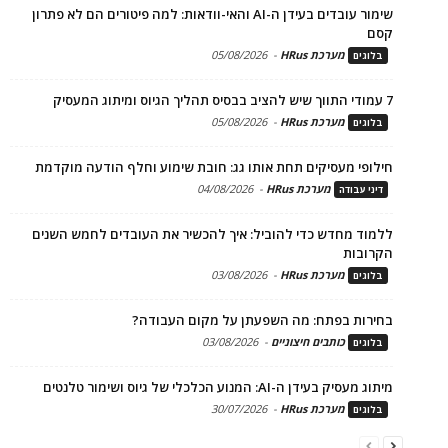
שימור עובדים בעידן ה-AI והאי-וודאות: למה פיטורים הם לא פתרון
קסם
מערכת HRus
-
05/08/2026
בלוגים
7 עמודי התווך שיש להציב בבסיס תהליך הגיוס ומיתוג המעסיק
מערכת HRus
-
05/08/2026
בלוגים
חילופי מעסיקים תחת אותו גג: חובת שימוע וחלף הודעה מוקדמת
מערכת HRus
-
04/08/2026
דיני עבודה
ללמוד מחדש כדי להוביל: איך להכשיר את העובדים לחמש השנים
הקרובות
מערכת HRus
-
03/08/2026
בלוגים
בחירות בפתח: מה השפעתן על מקום העבודה?
כותבים חיצוניים
-
03/08/2026
בלוגים
מיתוג מעסיק בעידן ה-AI: המנוע הכלכלי של גיוס ושימור טלנטים
מערכת HRus
-
30/07/2026
בלוגים