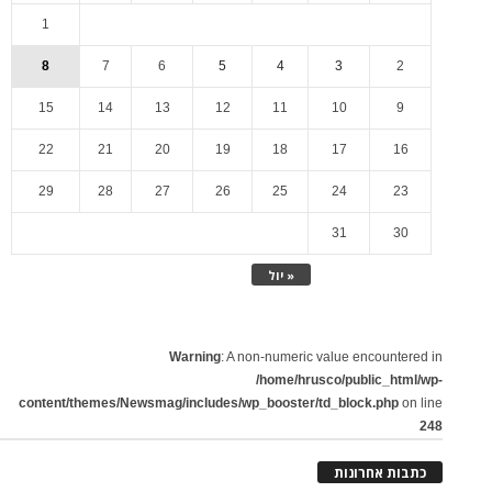
1
8
7
6
5
4
3
2
15
14
13
12
11
10
9
22
21
20
19
18
17
16
29
28
27
26
25
24
23
31
30
« יול
Warning
: A non-numeric value encountered in
/home/hrusco/public_html/wp-
content/themes/Newsmag/includes/wp_booster/td_block.php
on line
248
כתבות אחרונות