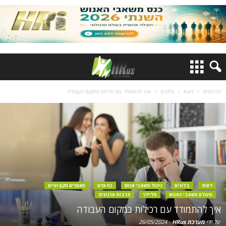
דף הבית
דעות
בלוגים
איך להתמודד עם רכילות במקום העבודה
דעות
בלוגים
ניהול משאבי אנוש
כח אדם
מאמרים מקצועיים
מעולם משאבי האנוש
סליידר
תרבות ארגונית
איך להתמודד עם רכילות במקום העבודה
על ידי
מערכת HRus
-
26/05/2024