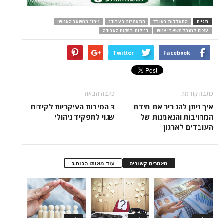
תגיות
התעללות בעובד
התעמרות בעבודה
ניהול המשאב האנושי
עצות למנהל משאבי אנוש
רכילות במקום העבודה
Twitter
Facebook
כתבה קודמת
כתבה הבאה
איך ניתן להגביר את מידת
3 הסיבות העיקריות לקידום
המחויבות והנאמנות של
שגוי לתפקיד ניהולי
העובדים לארגון
מאמרים קשורים
עוד מאותו הכותב