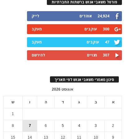
פורטל משאבי אנוש ברשתות החברתיות
24,924
אוהדים
לייק
300
עוקבים
מעקב
47
עוקבים
מעקב
307
מנויים
להירשם
סינון מאמרי משאבי אנוש לפי תאריך
אוגוסט 2026
א
ב
ג
ד
ה
ו
ש
1
8
7
6
5
4
3
2
15
14
13
12
11
10
9