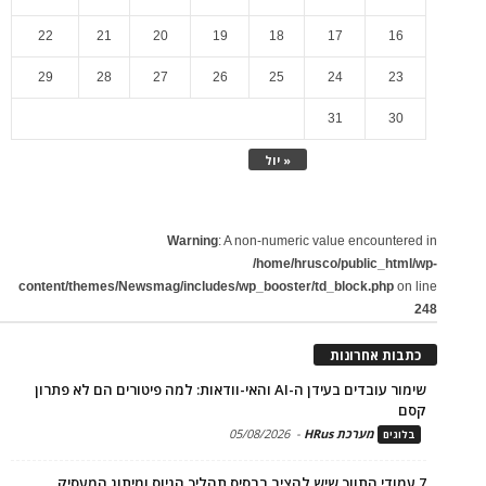
22
21
20
19
18
17
16
29
28
27
26
25
24
23
31
30
« יול
Warning
: A non-numeric value encountered in
/home/hrusco/public_html/wp-
content/themes/Newsmag/includes/wp_booster/td_block.php
on line
248
כתבות אחרונות
שימור עובדים בעידן ה-AI והאי-וודאות: למה פיטורים הם לא פתרון
קסם
מערכת HRus
-
05/08/2026
בלוגים
7 עמודי התווך שיש להציב בבסיס תהליך הגיוס ומיתוג המעסיק