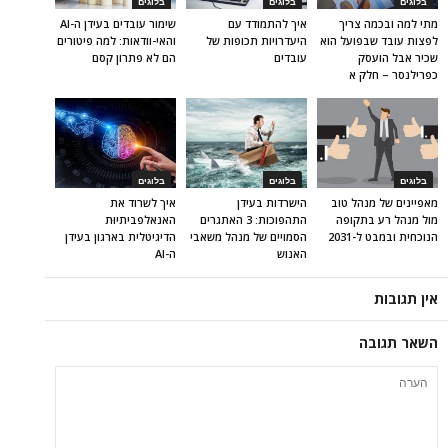
בלוגים
בלוגים
בלוגים
מתי למה ובכמה צריך
איך להתמודד עם
שימור עובדים בעידן ה-AI
לפצות עובד שבפועל הוא
היעדרויות תכופות של
והאי-וודאות: למה פיטורים
שכיר אבל הועסק
עובדים
הם לא פתרון קסם
כפרילנסר – חלק א
בלוגים
בלוגים
בלוגים
מאפיינים של מנהל טוב
הישרדות בעידן
איך לשרוד את
מול מנהל רע בתקופה
התהפוכות: 3 האתגרים
האנאלפביתיוּת
הנוכחית ובמבט ל-2031
הסמויים של מנהל משאבי
הדיגיטלית בארגון בעידן
האנוש
ה-AI
אין תגובות
השאר תגובה