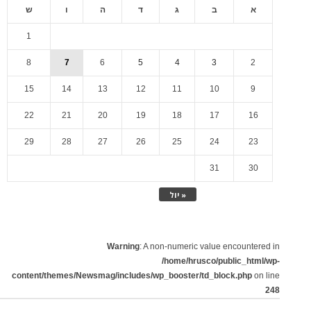
א
ב
ג
ד
ה
ו
ש
1
8
7
6
5
4
3
2
15
14
13
12
11
10
9
22
21
20
19
18
17
16
29
28
27
26
25
24
23
31
30
« יול
Warning
: A non-numeric value encountered in
/home/hrusco/public_html/wp-
content/themes/Newsmag/includes/wp_booster/td_block.php
on line
248