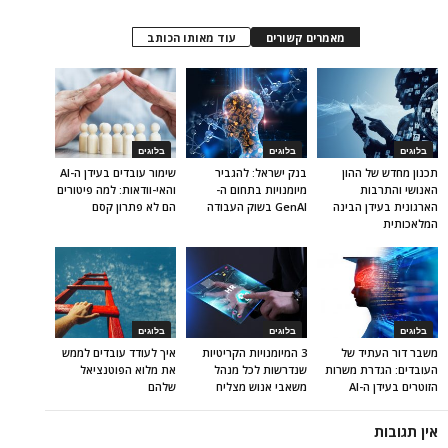
מאמרים קשורים
עוד מאותו הכותב
בלוגים
בלוגים
בלוגים
תכנון מחדש של ההון
בנק ישראל: להגביר
שימור עובדים בעידן ה-AI
האנושי והתרבות
מיומנויות בתחום ה-
והאי-וודאות: למה פיטורים
הארגונית בעידן הבינה
GenAI בשוק העבודה
הם לא פתרון קסם
המלאכותית
בלוגים
בלוגים
בלוגים
משבר דור העתיד של
3 המיומנויות הקריטיות
איך לעודד עובדים לממש
העובדים: הגדרת משרות
שנדרשות לכל מנהל
את מלוא הפוטנציאל
הזוטרים בעידן ה-AI
משאבי אנוש מצליח
שלהם
אין תגובות