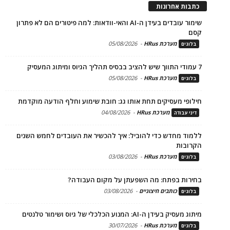
כתבות אחרונות
שימור עובדים בעידן ה-AI והאי-וודאות: למה פיטורים הם לא פתרון
קסם
מערכת HRus
-
05/08/2026
בלוגים
7 עמודי התווך שיש להציב בבסיס תהליך הגיוס ומיתוג המעסיק
מערכת HRus
-
05/08/2026
בלוגים
חילופי מעסיקים תחת אותו גג: חובת שימוע וחלף הודעה מוקדמת
מערכת HRus
-
04/08/2026
דיני עבודה
ללמוד מחדש כדי להוביל: איך להכשיר את העובדים לחמש השנים
הקרובות
מערכת HRus
-
03/08/2026
בלוגים
בחירות בפתח: מה השפעתן על מקום העבודה?
כותבים חיצוניים
-
03/08/2026
בלוגים
מיתוג מעסיק בעידן ה-AI: המנוע הכלכלי של גיוס ושימור טלנטים
מערכת HRus
-
30/07/2026
בלוגים