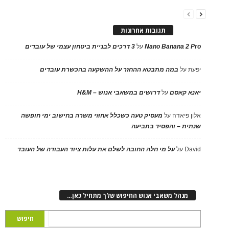
תגובות אחרונות
Nano Banana 2 Pro
על
3 דרכים לבניית ביטחון עצמי של עובדים
יפעת
על
במה מתבטא ההחזר על ההשקעה בהכשרת עובדים
יאנא קאסם
על
דרושים במשאבי אנוש – H&M
אלון פיאדה
על
מעסיק טעה כשכלל אחוזי משרה בחישוב ימי חופשה
שנתית – והפסיד בתביעה
David
על
על מי חלה החובה לשלם את עלות ציוד העבודה של העובד
מנהל משאבי אנוש החיפוש שלך מתחיל כאן…