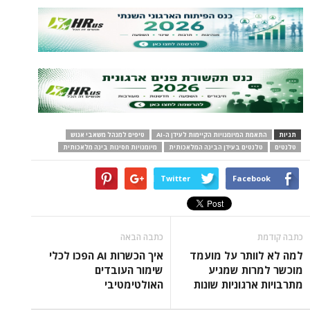
תגיות
התאמת המיומנויות הקיימות לעידן ה-AI
טיפים למנהל משאבי אנוש
טלנטים
טלנטים בעידן הבינה המלאכותית
מיומנויות חסינות בינה מלאכותית
Twitter
Facebook
כתבה קודמת
כתבה הבאה
למה לא לוותר על מועמד
איך הכשרות AI הפכו לכלי
מוכשר למרות שמגיע
שימור העובדים
מתרבויות ארגוניות שונות
האולטימטיבי