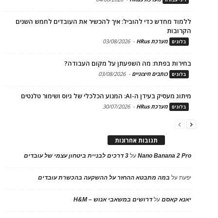
ללמוד מחדש כדי להוביל: איך להכשיר את העובדים לחמש השנים
הקרובות
מערכת HRus
-
03/08/2026
בלוגים
בחירות בפתח: מה השפעתן על מקום העבודה?
כותבים חיצוניים
-
03/08/2026
בלוגים
מיתוג מעסיק בעידן ה-AI: המנוע הכלכלי של גיוס ושימור טלנטים
מערכת HRus
-
30/07/2026
בלוגים
תגובות אחרונות
Nano Banana 2 Pro
על
3 דרכים לבניית ביטחון עצמי של עובדים
יפעת
על
במה מתבטא ההחזר על ההשקעה בהכשרת עובדים
יאנא קאסם
על
דרושים במשאבי אנוש – H&M