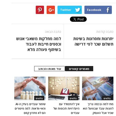
Twitter
Facebook
כתבה קודמת
כתבה הבאה
יתרונות וחסרונות בשיטת
למה מחלקות משאבי אנוש
תשלום שכר לפי דרישה
וכספים חייבות לעבוד
בשיתוף פעולה מלא
מאמרים קשורים
עוד מאותו הכותב
בלוגים
בלוגים
בלוגים
מתי למה ובכמה צריך
איך להתמודד עם
שימור עובדים בעידן ה-AI
לפצות עובד שבפועל הוא
היעדרויות תכופות של
והאי-וודאות: למה פיטורים
שכיר אבל הועסק
עובדים
הם לא פתרון קסם