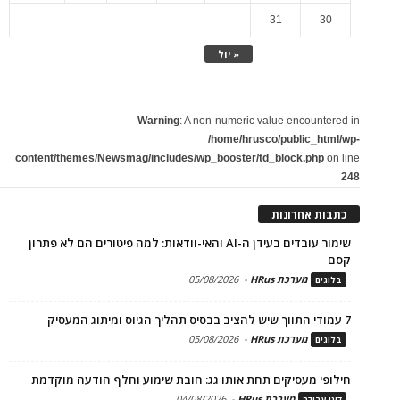
31
30
« יול
Warning
: A non-numeric value encountered in
/home/hrusco/public_html/wp-
content/themes/Newsmag/includes/wp_booster/td_block.php
on line
248
כתבות אחרונות
שימור עובדים בעידן ה-AI והאי-וודאות: למה פיטורים הם לא פתרון
קסם
מערכת HRus
-
05/08/2026
בלוגים
7 עמודי התווך שיש להציב בבסיס תהליך הגיוס ומיתוג המעסיק
מערכת HRus
-
05/08/2026
בלוגים
חילופי מעסיקים תחת אותו גג: חובת שימוע וחלף הודעה מוקדמת
מערכת HRus
-
04/08/2026
דיני עבודה