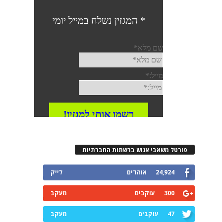
פורטל משאבי אנוש ברשתות החברתיות
24,924
אוהדים
לייק
300
עוקבים
מעקב
47
עוקבים
מעקב