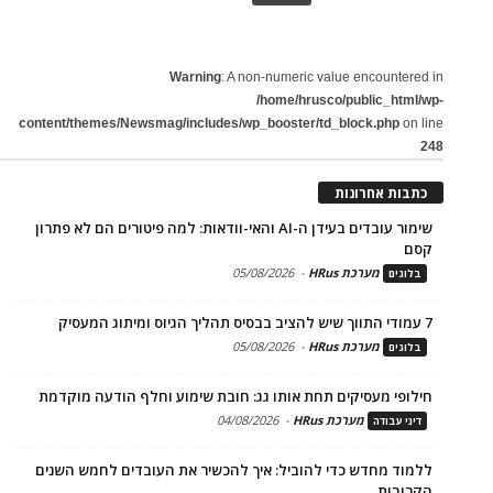
Warning
: A non-numeric value encountered in
/home/hrusco/public_html/wp-
content/themes/Newsmag/includes/wp_booster/td_block.php
on line
248
כתבות אחרונות
שימור עובדים בעידן ה-AI והאי-וודאות: למה פיטורים הם לא פתרון
קסם
מערכת HRus
-
05/08/2026
בלוגים
7 עמודי התווך שיש להציב בבסיס תהליך הגיוס ומיתוג המעסיק
מערכת HRus
-
05/08/2026
בלוגים
חילופי מעסיקים תחת אותו גג: חובת שימוע וחלף הודעה מוקדמת
מערכת HRus
-
04/08/2026
דיני עבודה
ללמוד מחדש כדי להוביל: איך להכשיר את העובדים לחמש השנים
הקרובות