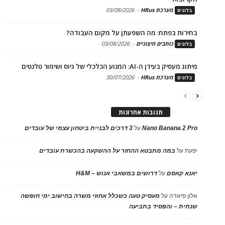
מערכת HRus
-
03/08/2026
בלוגים
בחירות בפתח: מה השפעתן על מקום העבודה?
כותבים חיצוניים
-
03/08/2026
בלוגים
מיתוג מעסיק בעידן ה-AI: המנוע הכלכלי של גיוס ושימור טלנטים
מערכת HRus
-
30/07/2026
בלוגים
תגובות אחרונות
Nano Banana 2 Pro
על
3 דרכים לבניית ביטחון עצמי של עובדים
יפעת
על
במה מתבטא ההחזר על ההשקעה בהכשרת עובדים
יאנא קאסם
על
דרושים במשאבי אנוש – H&M
אלון פיאדה
על
מעסיק טעה כשכלל אחוזי משרה בחישוב ימי חופשה
שנתית – והפסיד בתביעה