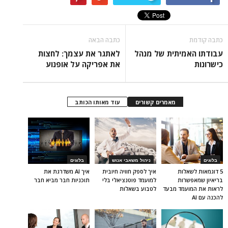
כתבה קודמת
כתבה הבאה
עבודתו האמיתית של מנהל
לאתגר את עצמך: לחצות
כישרונות
את אפריקה על אופנוע
מאמרים קשורים
עוד מאותו הכותב
בלוגים
ניהול משאבי אנוש
בלוגים
5 דוגמאות לשאלות
איך לספק חוויה חיובית
איך AI משדרגת את
בריאיון שמאפשרות
למועמד פוטנציאלי בלי
תוכניות חבר מביא חבר
לראות את המועמד מבעד
לטבוע בשאלות
להכנה עם AI