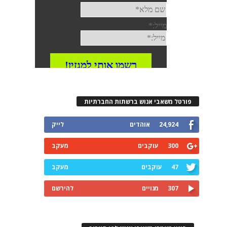
פורטל משאבי אנוש ברשתות החברתיות
24,924
אוהדים
לייק
300
עוקבים
מעקב
47
עוקבים
מעקב
307
מנויים
להירשם