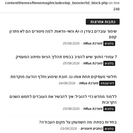
content/themes/Newsmag/includes/wp_booster/td_block.php
on line
248
כתבות אחרונות
שימור עובדים בעידן ה-AI והאי-וודאות: למה פיטורים הם לא פתרון
קסם
מערכת HRus
-
05/08/2026
בלוגים
7 עמודי התווך שיש להציב בבסיס תהליך הגיוס ומיתוג המעסיק
מערכת HRus
-
05/08/2026
בלוגים
חילופי מעסיקים תחת אותו גג: חובת שימוע וחלף הודעה מוקדמת
מערכת HRus
-
04/08/2026
דיני עבודה
ללמוד מחדש כדי להוביל: איך להכשיר את העובדים לחמש השנים
הקרובות
מערכת HRus
-
03/08/2026
בלוגים
בחירות בפתח: מה השפעתן על מקום העבודה?
כותבים חיצוניים
-
03/08/2026
בלוגים