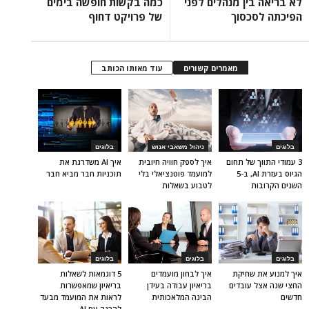
לא בריאה בין מנהלים לפני
כמה בקשות חופשה בימים
הפיכתה לסכסוך
של פרויקט דחוף
מאמרים קשורים
עוד מאותו הכותב
בלוגים
ניהול משאבי אנוש
בלוגים
3 עמודי התווך של תחום
איך לספק חוויה חיובית
איך AI משדרגת את
הגיוס בעזרת AI, ב-5
למועמד פוטנציאלי בלי
תוכניות חבר מביא חבר
השנים הקרובות
לטבוע בשאלות
בלוגים
בלוגים
בלוגים
איך למנוע את שחיקת
איך לבחון מועמדים
5 דוגמאות לשאלות
החצי שנה אצל עובדים
בריאיון עבודה בעידן
בריאיון שמאפשרות
חדשים
הבינה המלאכותית
לראות את המועמד מבעד
להכנה עם AI