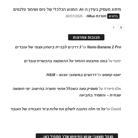
מיתוג מעסיק בעידן ה-AI: המנוע הכלכלי של גיוס ושימור טלנטים
מערכת HRus
-
30/07/2026
בלוגים
תגובות אחרונות
Nano Banana 2 Pro
על
3 דרכים לבניית ביטחון עצמי של עובדים
יפעת
על
במה מתבטא ההחזר על ההשקעה בהכשרת עובדים
יאנא קאסם
על
דרושים במשאבי אנוש – H&M
אלון פיאדה
על
מעסיק טעה כשכלל אחוזי משרה בחישוב ימי חופשה
שנתית – והפסיד בתביעה
David
על
על מי חלה החובה לשלם את עלות ציוד העבודה של העובד
מנהל משאבי אנוש החיפוש שלך מתחיל כאן…