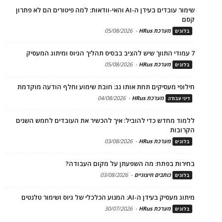
שימור עובדים בעידן ה-AI והאי-וודאות: למה פיטורים הם לא פתרון
קסם
מערכת HRus
-
05/08/2026
בלוגים
7 עמודי התווך שיש להציב בבסיס תהליך הגיוס ומיתוג המעסיק
מערכת HRus
-
05/08/2026
בלוגים
חילופי מעסיקים תחת אותו גג: חובת שימוע וחלף הודעה מוקדמת
מערכת HRus
-
04/08/2026
דיני עבודה
ללמוד מחדש כדי להוביל: איך להכשיר את העובדים לחמש השנים
הקרובות
מערכת HRus
-
03/08/2026
בלוגים
בחירות בפתח: מה השפעתן על מקום העבודה?
כותבים חיצוניים
-
03/08/2026
בלוגים
מיתוג מעסיק בעידן ה-AI: המנוע הכלכלי של גיוס ושימור טלנטים
מערכת HRus
-
30/07/2026
בלוגים