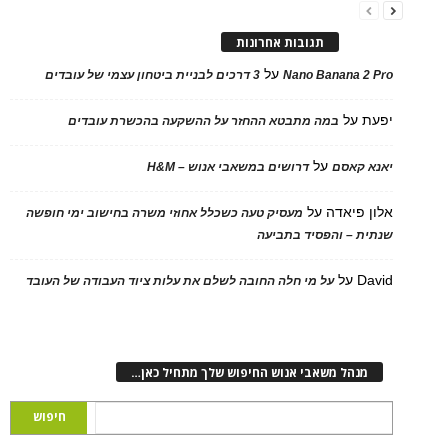
תגובות אחרונות
על
Nano Banana 2 Pro
3 דרכים לבניית ביטחון עצמי של עובדים
יפעת
על
במה מתבטא ההחזר על ההשקעה בהכשרת עובדים
על
יאנא קאסם
דרושים במשאבי אנוש – H&M
אלון פיאדה
על
מעסיק טעה כשכלל אחוזי משרה בחישוב ימי חופשה
שנתית – והפסיד בתביעה
David
על
על מי חלה החובה לשלם את עלות ציוד העבודה של העובד
מנהל משאבי אנוש החיפוש שלך מתחיל כאן…