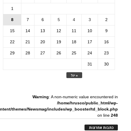
1
8
7
6
5
4
3
2
15
14
13
12
11
10
9
22
21
20
19
18
17
16
29
28
27
26
25
24
23
31
30
« יול
Warning
: A non-numeric value encountered in
/home/hrusco/public_html/wp-
ntent/themes/Newsmag/includes/wp_booster/td_block.php
on line
248
כתבות אחרונות