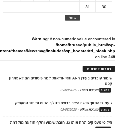
31
30
« יול
Warning
: A non-numeric value encountered in
/home/hrusco/public_html/wp-
ntent/themes/Newsmag/includes/wp_booster/td_block.php
on line
248
כתבות אחרונות
שימור עובדים בעידן ה-AI והאי-וודאות: למה פיטורים הם לא פתרון
קסם
מערכת HRus
-
05/08/2026
בלוגים
7 עמודי התווך שיש להציב בבסיס תהליך הגיוס ומיתוג המעסיק
מערכת HRus
-
05/08/2026
בלוגים
חילופי מעסיקים תחת אותו גג: חובת שימוע וחלף הודעה מוקדמת