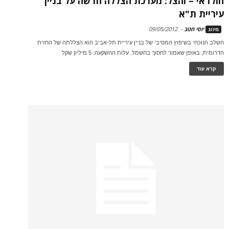
חולדאי – והצל: מערכת הצללה חדשה על בניין
עיריית ת"א
יוסי חטב
-
09/05/2012
מיזוג
השלב הנוכחי בשיפוץ המסיבי של בניין עיריית תל-אביב הוא הצללתה של החזית
הדרומית, באופן שאמור לחסוך בחשמל. עלות ההשקעה: 5 מיליון שקל
קרא עוד