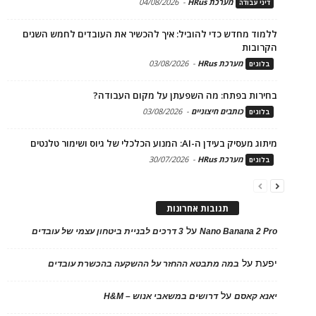
מערכת HRus
-
04/08/2026
דיני עבודה
ללמוד מחדש כדי להוביל: איך להכשיר את העובדים לחמש השנים
הקרובות
מערכת HRus
-
03/08/2026
בלוגים
בחירות בפתח: מה השפעתן על מקום העבודה?
כותבים חיצוניים
-
03/08/2026
בלוגים
מיתוג מעסיק בעידן ה-AI: המנוע הכלכלי של גיוס ושימור טלנטים
מערכת HRus
-
30/07/2026
בלוגים
תגובות אחרונות
על
Nano Banana 2 Pro
3 דרכים לבניית ביטחון עצמי של עובדים
יפעת
על
במה מתבטא ההחזר על ההשקעה בהכשרת עובדים
על
יאנא קאסם
דרושים במשאבי אנוש – H&M