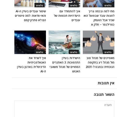
בלוגים
בלוגים
בלוגים
מתי למה ובכמה צריך
איך להתמודד עם
שימור עובדים בעידן ה-AI
לפצות עובד שבפועל הוא
היעדרויות תכופות של
והאי-וודאות: למה פיטורים
שכיר אבל הועסק
עובדים
הם לא פתרון קסם
כפרילנסר – חלק א
בלוגים
בלוגים
בלוגים
מאפיינים של מנהל טוב
הישרדות בעידן
איך לשרוד את
מול מנהל רע בתקופה
התהפוכות: 3 האתגרים
האנאלפביתיוּת
הנוכחית ובמבט ל-2031
הסמויים של מנהל משאבי
הדיגיטלית בארגון בעידן
האנוש
ה-AI
אין תגובות
השאר תגובה