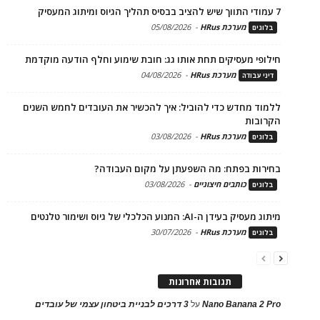
7 עמודי התווך שיש להציב בבסיס תהליך הגיוס ומיתוג המעסיק
מערכת HRus
-
05/08/2026
בלוגים
חילופי מעסיקים תחת אותו גג: חובת שימוע וחלף הודעה מוקדמת
מערכת HRus
-
04/08/2026
דיני עבודה
ללמוד מחדש כדי להוביל: איך להכשיר את העובדים לחמש השנים
הקרובות
מערכת HRus
-
03/08/2026
בלוגים
בחירות בפתח: מה השפעתן על מקום העבודה?
כותבים חיצוניים
-
03/08/2026
בלוגים
מיתוג מעסיק בעידן ה-AI: המנוע הכלכלי של גיוס ושימור טלנטים
מערכת HRus
-
30/07/2026
בלוגים
תגובות אחרונות
Nano Banana 2 Pro
על
3 דרכים לבניית ביטחון עצמי של עובדים