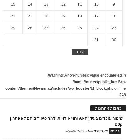
15
14
13
12
11
10
9
22
21
20
19
18
17
16
29
28
27
26
25
24
23
31
30
« יול
Warning
: A non-numeric value encountered in
/home/hrusco/public_html/wp-
content/themes/Newsmag/includes/wp_booster/td_block.php
on line
248
כתבות אחרונות
שימור עובדים בעידן ה-AI והאי-וודאות: למה פיטורים הם לא פתרון
קסם
מערכת HRus
-
05/08/2026
בלוגים