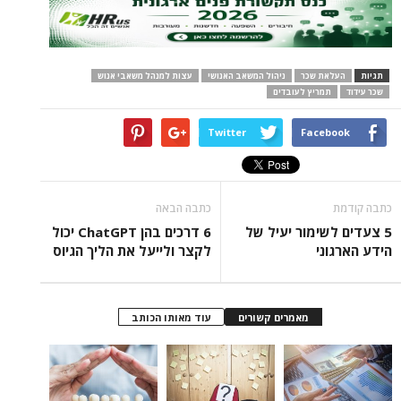
תגיות
העלאת שכר
ניהול המשאב האנושי
עצות למנהל משאבי אנוש
שכר עידוד
תמריץ לעובדים
Twitter
Facebook
כתבה קודמת
כתבה הבאה
5 צעדים לשימור יעיל של
6 דרכים בהן ChatGPT יכול
הידע הארגוני
לקצר ולייעל את הליך הגיוס
מאמרים קשורים
עוד מאותו הכותב