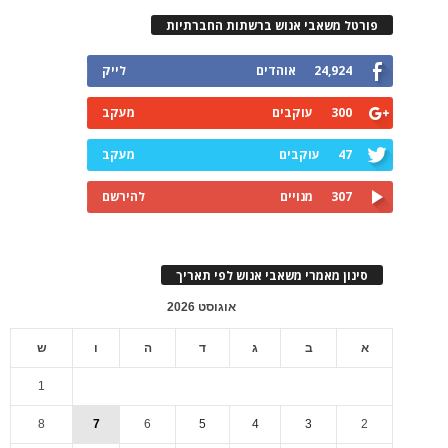
פורטל משאבי אנוש ברשתות החברתיות
24,924
אוהדים
לייק
300
עוקבים
מעקב
47
עוקבים
מעקב
307
מנויים
להירשם
סינון מאמרי משאבי אנוש לפי תאריך
אוגוסט 2026
א
ב
ג
ד
ה
ו
ש
1
8
7
6
5
4
3
2