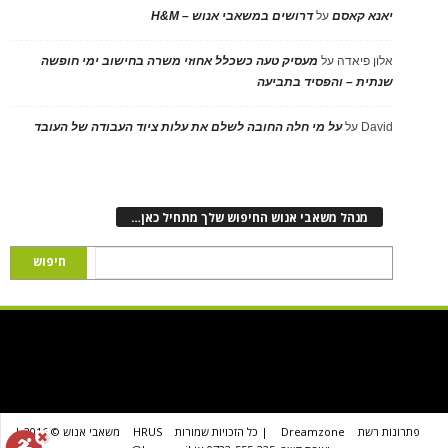
יאנא קאסם
על
דרושים במשאבי אנוש – H&M
אלון פיאדה
על
מעסיק טעה כשכלל אחוזי משרה בחישוב ימי חופשה
שנתית – והפסיד בתביעה
David
על
על מי חלה החובה לשלם את עלות ציוד העבודה של העובד
מנהל משאבי אנוש החיפוש שלך מתחיל כאן…
פתרונות רשת
Dreamzone
| כל הזכויות שמורות
HRUS
משאבי אנוש © 2016 |