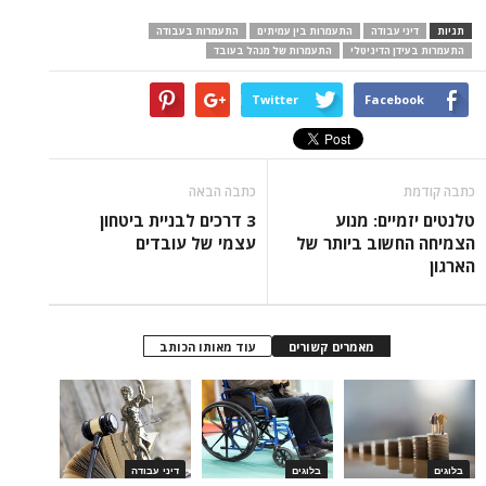
תגיות
דיני עבודה
התעמרות בין עמיתים
התעמרות בעבודה
התעמרות בעידן הדיגיטלי
התעמרות של מנהל בעובד
Twitter
Facebook
כתבה קודמת
כתבה הבאה
טלנטים יזמיים: מנוע
3 דרכים לבניית ביטחון
הצמיחה החשוב ביותר של
עצמי של עובדים
הארגון
מאמרים קשורים
עוד מאותו הכותב
בלוגים
בלוגים
דיני עבודה