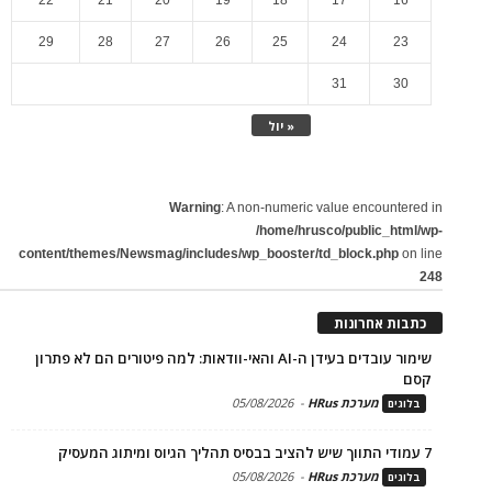
29
28
27
26
25
24
23
31
30
« יול
Warning
: A non-numeric value encountered in
/home/hrusco/public_html/wp-
content/themes/Newsmag/includes/wp_booster/td_block.php
on line
248
כתבות אחרונות
שימור עובדים בעידן ה-AI והאי-וודאות: למה פיטורים הם לא פתרון
קסם
מערכת HRus
-
05/08/2026
בלוגים
7 עמודי התווך שיש להציב בבסיס תהליך הגיוס ומיתוג המעסיק
מערכת HRus
-
05/08/2026
בלוגים