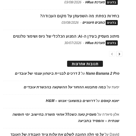
מערכת HRus
-
03/08/2026
בלוגים
בחירות בפתח: מה השפעתן על מקום העבודה?
כותבים חיצוניים
-
03/08/2026
בלוגים
מיתוג מעסיק בעידן ה-AI: המנוע הכלכלי של גיוס ושימור טלנטים
מערכת HRus
-
30/07/2026
בלוגים
תגובות אחרונות
Nano Banana 2 Pro
על
3 דרכים לבניית ביטחון עצמי של עובדים
יפעת
על
במה מתבטא ההחזר על ההשקעה בהכשרת עובדים
יאנא קאסם
על
דרושים במשאבי אנוש – H&M
אלון פיאדה
על
מעסיק טעה כשכלל אחוזי משרה בחישוב ימי חופשה
שנתית – והפסיד בתביעה
David
על
על מי חלה החובה לשלם את עלות ציוד העבודה של העובד