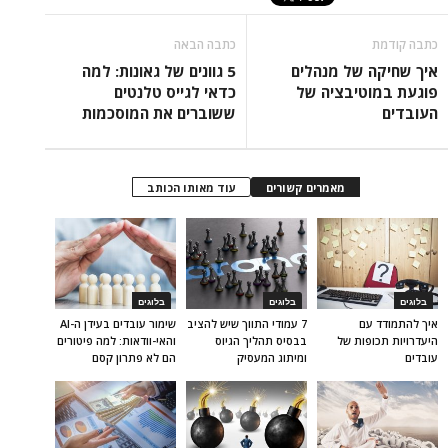
כתבה קודמת
כתבה הבאה
איך שחיקה של מנהלים
5 גוונים של גאונות: למה
פוגעת במוטיבציה של
כדאי לגייס טלנטים
העובדים
ששוברים את המוסכמות
מאמרים קשורים
עוד מאותו הכותב
בלוגים
בלוגים
בלוגים
איך להתמודד עם
7 עמודי התווך שיש להציב
שימור עובדים בעידן ה-AI
היעדרויות תכופות של
בבסיס תהליך הגיוס
והאי-וודאות: למה פיטורים
עובדים
ומיתוג המעסיק
הם לא פתרון קסם