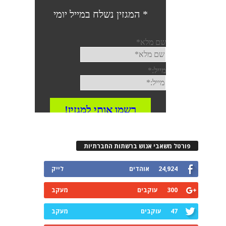
פורטל משאבי אנוש ברשתות החברתיות
24,924
אוהדים
לייק
300
עוקבים
מעקב
47
עוקבים
מעקב