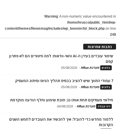
Warning
: A non-numeric value encountered in
/home/hrusco/public_html/wp-
content/themes/Newsmag/includes/wp_booster/td_block.php
on line
248
כתבות אחרונות
שימור עובדים בעידן ה-AI והאי-וודאות: למה פיטורים הם לא פתרון
קסם
מערכת HRus
-
05/08/2026
בלוגים
7 עמודי התווך שיש להציב בבסיס תהליך הגיוס ומיתוג המעסיק
מערכת HRus
-
05/08/2026
בלוגים
חילופי מעסיקים תחת אותו גג: חובת שימוע וחלף הודעה מוקדמת
מערכת HRus
-
04/08/2026
דיני עבודה
ללמוד מחדש כדי להוביל: איך להכשיר את העובדים לחמש השנים
הקרובות