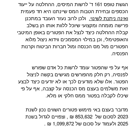
הגשת טופס 161 ד' לרשות המיסים, ההחלטה על ייעוד
הכספים ובחירת הטבות המס שיינתנו היא חד פעמית
ואינה ניתנת לשינוי.
ולכן לרוב נעזר העובד במתכנן
פרישה מומחה ומקצועי שיוכל ללוות אותו הן בשלב
קבלת ההחלטה כיצד לנצל את הפטורים באופן המיטבי
והאופטימלי, וכן במילוי המסמכים ווידוא ניצול מלוא
הפטורים מול מס הכנסה ומול חברות הביטוח וקרנות
הפנסיה.
אף על פי שהפטור עומד לרשות כל אדם שפורש
לפנסיה, רק חלק מהפורשים מגישים בקשה לניצול
הפטור. אלו שלא מודעים לכך או לא יודעים כיצד לבצע
זאת משלמים בעצם מס הכנסה על קצבה, אף על פי
שיכלו לקבלה בפטור ממס חלקי או מלא.
מדובר בעצם באי מימוש פטורים השווים נכון לשנת
2023 לסכום של 853,632 ₪ , וצפויים לגדול בשנת
2025 ולעמוד על סכום של 1,099,872 ₪ .