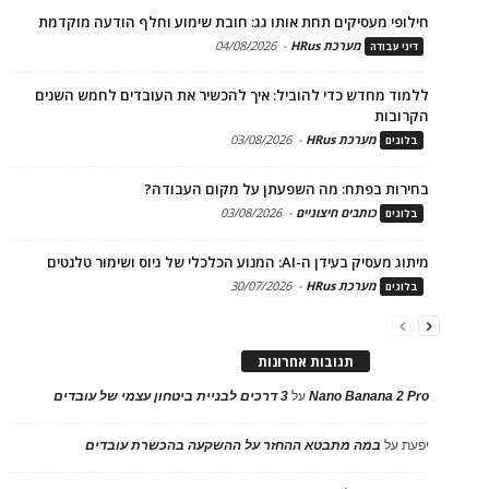
חילופי מעסיקים תחת אותו גג: חובת שימוע וחלף הודעה מוקדמת
מערכת HRus
-
04/08/2026
דיני עבודה
ללמוד מחדש כדי להוביל: איך להכשיר את העובדים לחמש השנים
הקרובות
מערכת HRus
-
03/08/2026
בלוגים
בחירות בפתח: מה השפעתן על מקום העבודה?
כותבים חיצוניים
-
03/08/2026
בלוגים
מיתוג מעסיק בעידן ה-AI: המנוע הכלכלי של גיוס ושימור טלנטים
מערכת HRus
-
30/07/2026
בלוגים
תגובות אחרונות
Nano Banana 2 Pro
על
3 דרכים לבניית ביטחון עצמי של עובדים
יפעת
על
במה מתבטא ההחזר על ההשקעה בהכשרת עובדים