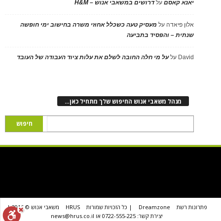
יאנא קאסם
על
דרושים במשאבי אנוש – H&M
אלון פיאדה
על
מעסיק טעה כשכלל אחוזי משרה בחישוב ימי חופשה
שנתית – והפסיד בתביעה
David
על
על מי חלה החובה לשלם את עלות ציוד העבודה של העובד
מנהל משאבי אנוש החיפוש שלך מתחיל כאן…
פתרונות רשת
Dreamzone
| כל הזכויות שמורות
HRUS
משאבי אנוש © 2016 |
יצירת קשר: 0722-555-225 או news@hrus.co.il