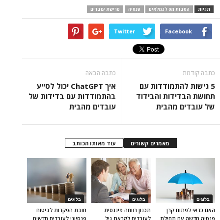
תגיות
הטבות מס לגמלאים
פנסיה
פרישת עובדים
Twitter
Facebook
כתבה קודמת
כתבה הבאה
5 גישות להתמודדות עם
איך ChatGPT יכול לסייע
תחושת הבדידות והבידוד
בהתמודדות עם בדידות של
של עובדים מהבית
עובדים מהבית
מאמרים קשורים
עוד מאותו הכותב
בלוגים
בלוגים
בלוגים
האם כדאי לפתוח קרן
תכנון רווחה פיננסית
חובת הפקדות לביטוח
פנסיה חדשה עם תחילת
לעובדים לקראת גיל
פנסיוני לעובדים חדשים