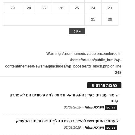
29
28
27
26
25
24
23
31
30
« יול
Warning
: A non-numeric value encountered in
/home/hrusco/public_html/wp-
content/themes/Newsmag/includes/wp_booster/td_block.php
on line
248
כתבות אחרונות
שימור עובדים בעידן ה-AI והאי-וודאות: למה פיטורים הם לא פתרון
קסם
מערכת HRus
-
05/08/2026
בלוגים
7 עמודי התווך שיש להציב בבסיס תהליך הגיוס ומיתוג המעסיק
מערכת HRus
-
05/08/2026
בלוגים