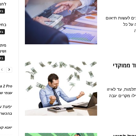
לחמ
בלו
ם שלקראת 2024 הם חייבים לעשות תיאום
 על כל
בחיר
בלו
ושימ
בלו
ד ממוקדי
a 2 Pro
מות, עד לאיזו
עצמי של
לו מקרים יגבה
יפעת
ע
בהכשרת
יאנא ק