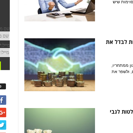
סוימות שיש
לות לבדל את
ן ממתחריו,
, ולשפר את
פ
לטות לגבי