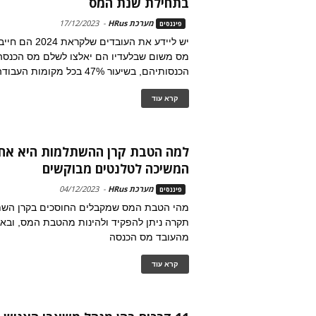
בתחילת שנת המס
מערכת HRus
-
17/12/2023
פיננסים
יש ליידע את העובדי
מס משום שבלעדיו הם יאלצו לשלם מס הכנסה
הכנסותיהם, בשיעור 47% בכל מקומות העבודה
קרא עוד
למה הטבת קרן ההשתלמות היא אח
המשיכה לטלנטים מבוקשים
מערכת HRus
-
04/12/2023
פיננסים
מהי הטבת המס שמקבלים החוסכים בקרן השתל
תקרה ניתן להפקיד ולהינות מהטבת המס, ובאי
מהעובד מס הכנסה
קרא עוד