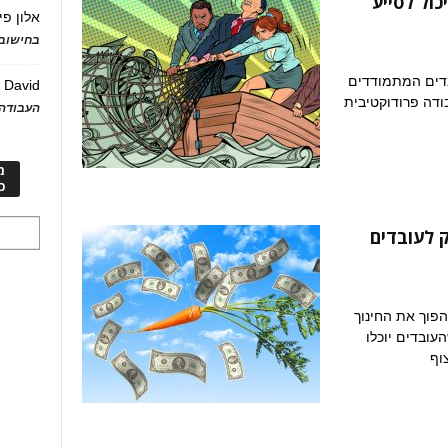
כול לסייע
אלון פי
בחישוב 
דים המתמודדים
David
ע
בודה פרודוקטיבית
העבודה 
מ
כ
ק לעובדים
הפוך את החינוך
עובדים יוכלו
וף