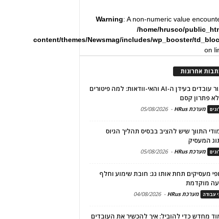
Warning
: A non-numeric value encount
/home/hrusco/public_ht
content/themes/Newsmag/includes/wp_booster/td_blo
on l
תבות אחרונות
שימור עובדים בעידן ה-AI והאי-וודאות: למה פיטורים
א פתרון קסם
מערכת HRus
-
05/08/2026
גים
מודי התווך שיש להציב בבסיס תהליך הגיוס
וג המעסיק
מערכת HRus
-
05/08/2026
גים
פי מעסיקים תחת אותו גג: חובת שימוע וחלף
עה מוקדמת
מערכת HRus
-
04/08/2026
י עבודה
ד מחדש כדי להוביל: איך להכשיר את העובדים