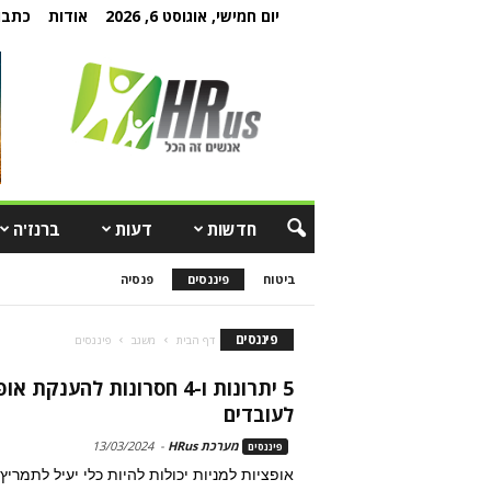
יום חמישי, אוגוסט 6, 2026
אודות
כתבו 
חדשות
דעות
ברנז'ה
ביטוח
פיננסים
פנסיה
פיננסים
דף הבית
משגב
פיננסים
5 יתרונות ו-4 חסרונות להענקת א
לעובדים
מערכת HRus
-
13/03/2024
פיננסים
אופציות למניות יכולות להיות כלי יעיל לתמריץ