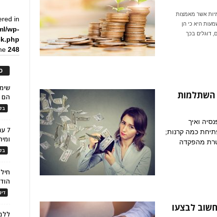
מיות אשר מאמצות
ered in
ות היא כי הן
ml/wp-
ם, דוגלים בכך
ck.php
ine
248
כ
 השתלמות
הם ל
בלו
סיה ואיך
7 ע
יחת כמה קרנות;
ומית
טרת מהפקדה
בלו
חילו
הוד
דינ
למה חשוב לבצעו
ללמו