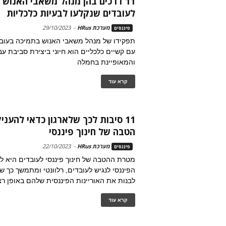
11 דרכים בהן מנהל משאבי האנוש י
לעובדים שנקלעו לבעיות כלכליות
מערכת HRus
-
29/10/2023
פיננסים
תפקידו של מנהל משאבי האנוש בתמיכה בעוב
עם קשיים כלכליים הוא חיוני ביצירת סביבת ע
והמאופיינת בחמלה
קרא עוד
11 סיבות לכך שלארגון כדאי להעני
הטבה של חינוך פיננסי
מערכת HRus
-
22/10/2023
פיננסים
מטרת ההטבה של חינוך פיננסי לעובדים היא ל
הפיננסי לנגיש לעובדים, רלוונטי ומתמשך כך שה
לבנות את האוריינות הפיננסית שלהם באופן רצ
קרא עוד