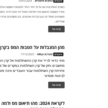
כותבים חיצוניים
-
10/01/2024
פיננסים
בשנים האחרונות אנו עדים יותר ויותר למגמות השקעה עול
מודל השקעה התואם את תפיסת האחריות החברתית. המשמע
משקיעים מוסדיים כגון חברות וארגונים, והן משקיעים פרטיי
שעליהם...
קרא עוד
מהן המגבלות על הטבות המס בקרן
מערכת HRus
-
17/12/2023
פיננסים
מתי כדאי לנייד את קרן ההשתלמות אל קרן הפנ
מחשבים ותק של קרן השתלמות במקרים של פת
פתיחת קרן השתלמות עבור העובדים אינה פו
לביטוח פנסיוני
קרא עוד
לקראת 2024: מהו תיאום מס ו