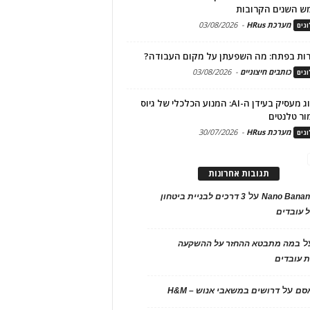
ש השנים הקרובות
מערכת HRus
-
03/08/2026
גים
ות בפתח: מה השפעתן על מקום העבודה?
כותבים חיצוניים
-
03/08/2026
גים
מיתוג מעסיק בעידן ה-AI: המנוע הכלכלי של גיוס
ור טלנטים
מערכת HRus
-
30/07/2026
גים
תגובות אחרונות
על
Nano Banan
3 דרכים לבניית ביטחון
 עובדים
ל
במה מתבטא ההחזר על ההשקעה
 עובדים
על
אסם
דרושים במשאבי אנוש – H&M